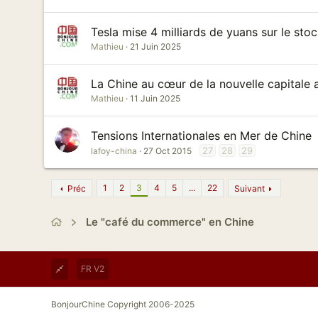
Tesla mise 4 milliards de yuans sur le st
Mathieu
21 Juin 2025
La Chine au cœur de la nouvelle capitale a
Mathieu
11 Juin 2025
Tensions Internationales en Mer de Chine
27
28
29
lafoy-china
27 Oct 2015
1
2
3
4
5
...
22
Préc
Suivant
Le "café du commerce" en Chine
FR V2
BonjourChine Copyright 2006-2025