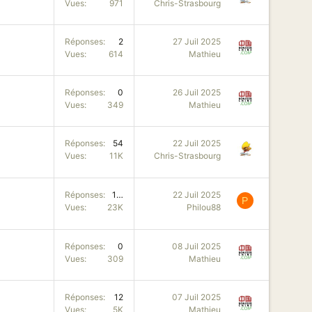
Vues
971
Chris-Strasbourg
Réponses
2
27 Juil 2025
Vues
614
Mathieu
Réponses
0
26 Juil 2025
Vues
349
Mathieu
Réponses
54
22 Juil 2025
Vues
11K
Chris-Strasbourg
Réponses
102
22 Juil 2025
P
Vues
23K
Philou88
Réponses
0
08 Juil 2025
Vues
309
Mathieu
Réponses
12
07 Juil 2025
Vues
5K
Mathieu