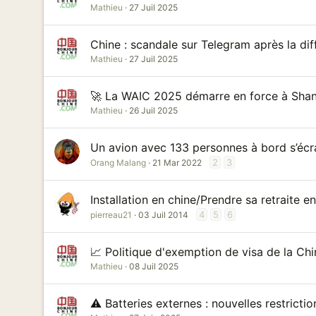
Mathieu
27 Juil 2025
Chine : scandale sur Telegram après la d
Mathieu
27 Juil 2025
🚀 La WAIC 2025 démarre en force à Shangh
Mathieu
26 Juil 2025
Un avion avec 133 personnes à bord s’écr
2
3
Orang Malang
21 Mar 2022
Installation en chine/Prendre sa retraite e
4
5
6
pierreau21
03 Juil 2014
📈 Politique d'exemption de visa de la Chi
Mathieu
08 Juil 2025
⚠️ Batteries externes : nouvelles restricti