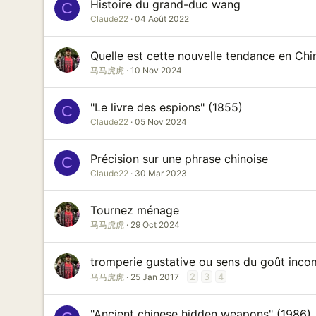
Histoire du grand-duc wang
C
Claude22
04 Août 2022
Quelle est cette nouvelle tendance en Chi
马马虎虎
10 Nov 2024
"Le livre des espions" (1855)
C
Claude22
05 Nov 2024
Précision sur une phrase chinoise
C
Claude22
30 Mar 2023
Tournez ménage
马马虎虎
29 Oct 2024
tromperie gustative ou sens du goût inco
2
3
4
马马虎虎
25 Jan 2017
"Ancient chinese hidden weapons" (1986)