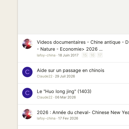
Videos documentaires - Chine antique - Dyn
- Nature - Economie> 2026 ...
15
16
17
lafoy-china
18 Juin 2017
Aide sur un passage en chinois
C
Claude22
29 Juil 2026
Le "Huo long jing" (1403)
C
Claude22
06 Mar 2026
2026 : Année du cheval- Chinese New Year
lafoy-china
17 Fev 2026