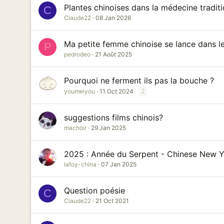
Plantes chinoises dans la médecine traditi
C
Claude22
08 Jan 2026
Ma petite femme chinoise se lance dans l
P
pedrodeo
21 Août 2025
Pourquoi ne ferment ils pas la bouche ?
2
youmeiyou
11 Oct 2024
suggestions films chinois?
machoir
29 Jan 2025
2025 : Année du Serpent - Chinese New Ye
lafoy-china
07 Jan 2025
Question poésie
C
Claude22
21 Oct 2021