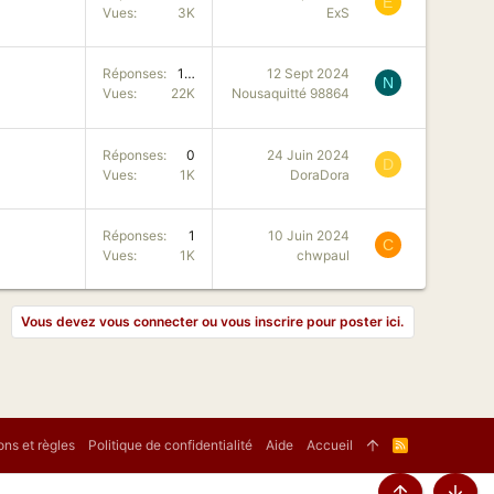
E
Vues
3K
ExS
Réponses
107
12 Sept 2024
N
Vues
22K
Nousaquitté 98864
Réponses
0
24 Juin 2024
D
Vues
1K
DoraDora
Réponses
1
10 Juin 2024
C
Vues
1K
chwpaul
Vous devez vous connecter ou vous inscrire pour poster ici.
ons et règles
Politique de confidentialité
Aide
Accueil
R
S
S