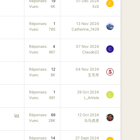
Réponses
19
01 Déc 2024
E
Vues
6K
ExS
Réponses
1
13 Nov 2024
Vues
785
Catherine_7429
Réponses
4
07 Nov 2024
C
Vues
967
Claude22
Réponses
12
04 Nov 2024
Vues
8K
五毛哥
Réponses
1
29 Oct 2024
L
Vues
691
L_Artiste
P
Réponses
69
12 Oct 2024
Vues
28K
马马虎虎
o
l
l
Réponses
14
27 Sept 2024