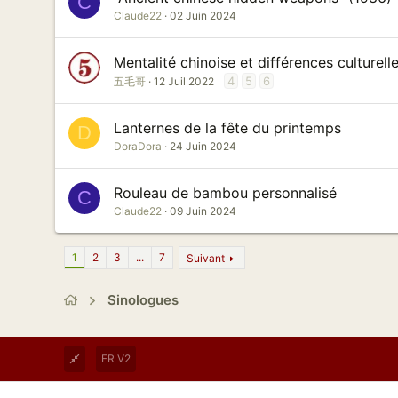
C
Claude22
02 Juin 2024
Mentalité chinoise et différences culturell
4
5
6
五毛哥
12 Juil 2022
Lanternes de la fête du printemps
D
DoraDora
24 Juin 2024
Rouleau de bambou personnalisé
C
Claude22
09 Juin 2024
1
2
3
...
7
Suivant
Sinologues
FR V2