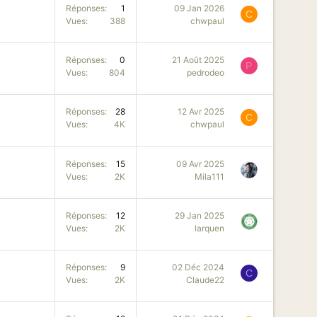
Réponses
1
09 Jan 2026
C
Vues
388
chwpaul
Réponses
0
21 Août 2025
P
Vues
804
pedrodeo
Réponses
28
12 Avr 2025
C
Vues
4K
chwpaul
Réponses
15
09 Avr 2025
Vues
2K
Mila111
Réponses
12
29 Jan 2025
Vues
2K
larquen
Réponses
9
02 Déc 2024
C
Vues
2K
Claude22