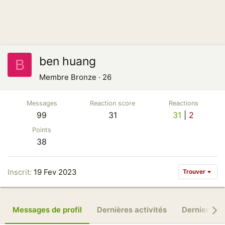
ben huang
B
Membre Bronze
·
26
Messages
Reaction score
Reactions
99
31
31
2
Points
38
Inscrit
19 Fev 2023
Trouver
Messages de profil
Dernières activités
Derniers m