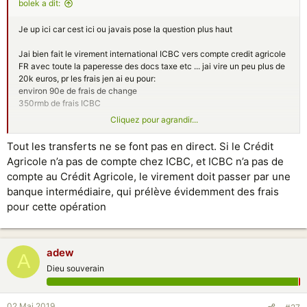
bolek a dit:
Je up ici car cest ici ou javais pose la question plus haut
Jai bien fait le virement international ICBC vers compte credit agricole
FR avec toute la paperesse des docs taxe etc ... jai vire un peu plus de
20k euros, pr les frais jen ai eu pour:
environ 90e de frais de change
350rmb de frais ICBC
Cliquez pour agrandir...
Par contre je devais recevoir xx.400euros sur mon compte FR hors je
nai recu que xx.366.40euros (soit 33.6euros manquant) vous savez
Tout les transferts ne se font pas en direct. Si le Crédit
d'ou ca peut venir? ma banque FR me dit que cest ma banque chinoise
Agricole n’a pas de compte chez ICBC, et ICBC n’a pas de
qui a applique des frais alors quils ne mont rien dit et en plus javais
compte au Crédit Agricole, le virement doit passer par une
deja paye les frais en chine. Vous savez comment on peut contacter
ICBC Chine pour cette histoire?
banque intermédiaire, qui prélève évidemment des frais
pour cette opération
Aussi pour info javais demande en fevrier si jaurais des frais de ma
banque FR et ils mont répondu que non car le virement arrive en euros
et devinez quoi? 18e de frais de "rappatriement" incompétence ou vol
adew
je ne sais pas lequel est le mieux adapte, quoi quil en soit cest en cours
A
avec le service et je ne lacherais pas sur ce point quitte a changer de
Dieu souverain
banque car la ils mont soûlé.
Au final avec cette histoire de frais masque ICBC jen aurais pour plus
02 Mai 2019