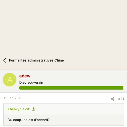
i
o
n
Formalités administratives Chine
adew
A
Dieu souverain
31 Jan 2019
#21
Thelwyn a dit:
Du coup.. on est d'accord?