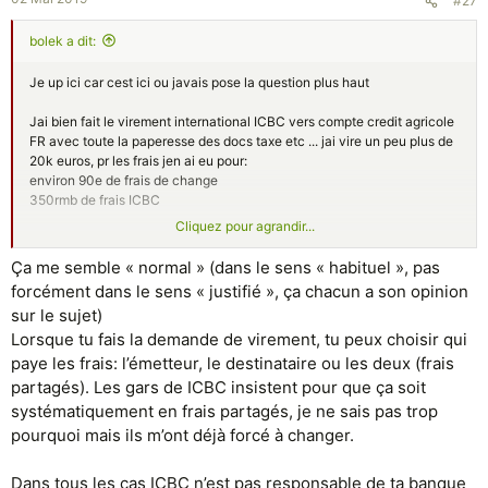
#27
de 200E de frais, pas moyen de contacter ICBC pour ce faire
rembourser ces frais??
bolek a dit:
Je up ici car cest ici ou javais pose la question plus haut
Jai bien fait le virement international ICBC vers compte credit agricole
FR avec toute la paperesse des docs taxe etc ... jai vire un peu plus de
20k euros, pr les frais jen ai eu pour:
environ 90e de frais de change
350rmb de frais ICBC
Cliquez pour agrandir...
Par contre je devais recevoir xx.400euros sur mon compte FR hors je
nai recu que xx.366.40euros (soit 33.6euros manquant) vous savez
Ça me semble « normal » (dans le sens « habituel », pas
d'ou ca peut venir? ma banque FR me dit que cest ma banque chinoise
forcément dans le sens « justifié », ça chacun a son opinion
qui a applique des frais alors quils ne mont rien dit et en plus javais
sur le sujet)
deja paye les frais en chine. Vous savez comment on peut contacter
ICBC Chine pour cette histoire?
Lorsque tu fais la demande de virement, tu peux choisir qui
paye les frais: l’émetteur, le destinataire ou les deux (frais
Aussi pour info javais demande en fevrier si jaurais des frais de ma
partagés). Les gars de ICBC insistent pour que ça soit
banque FR et ils mont répondu que non car le virement arrive en euros
systématiquement en frais partagés, je ne sais pas trop
et devinez quoi? 18e de frais de "rappatriement" incompétence ou vol
pourquoi mais ils m’ont déjà forcé à changer.
je ne sais pas lequel est le mieux adapte, quoi quil en soit cest en cours
avec le service et je ne lacherais pas sur ce point quitte a changer de
banque car la ils mont soûlé.
Dans tous les cas ICBC n’est pas responsable de ta banque