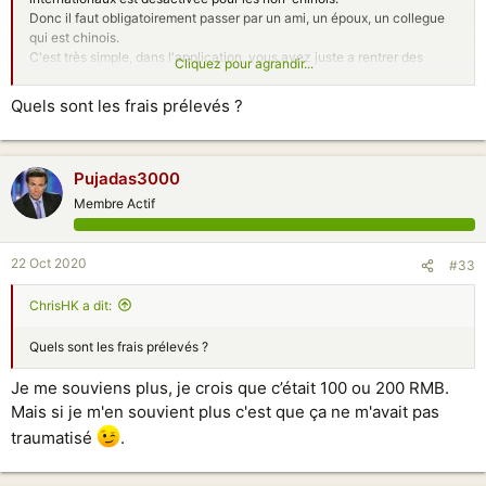
Donc il faut obligatoirement passer par un ami, un époux, un collegue
qui est chinois.
C'est très simple, dans l'application, vous avez juste a rentrer des
Cliquez pour agrandir...
informations de base sur le compte créditeur (nom du titulaire, pays,
IBAN etc...), puis le montant et le virement est fait, c'est assez rapide,
Quels sont les frais prélevés ?
en 1 semaine vous recevez l'argent sur votre compte en France.
Méthode testée et approuvée pour des montants entre 2000 et 3000
EUR. La dernière fois que je l'ai fait c’était il y a deux ans, depuis peut-
Pujadas3000
être que la méthode a changée.
Membre Actif
Après pour plus d'argent, sans doute, l'application est limitée par un
montant maximum mais a l’époque ça fonctionnait très bien.
22 Oct 2020
#33
ChrisHK a dit:
Quels sont les frais prélevés ?
Je me souviens plus, je crois que c’était 100 ou 200 RMB.
Mais si je m'en souvient plus c'est que ça ne m'avait pas
traumatisé
.