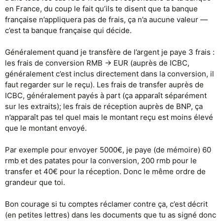
en France, du coup le fait qu’ils te disent que ta banque
Au final avec cette histoire de frais masque ICBC jen aurais pour plus
française n’appliquera pas de frais, ça n’a aucune valeur —
de 200E de frais, pas moyen de contacter ICBC pour ce faire
rembourser ces frais??
c’est ta banque française qui décide.
Généralement quand je transfère de l’argent je paye 3 frais :
les frais de conversion RMB -> EUR (auprès de ICBC,
généralement c’est inclus directement dans la conversion, il
faut regarder sur le reçu). Les frais de transfer auprès de
ICBC, généralement payés à part (ça apparaît séparément
sur les extraits); les frais de réception auprès de BNP, ça
n’apparaît pas tel quel mais le montant reçu est moins élevé
que le montant envoyé.
Par exemple pour envoyer 5000€, je paye (de mémoire) 60
rmb et des patates pour la conversion, 200 rmb pour le
transfer et 40€ pour la réception. Donc le même ordre de
grandeur que toi.
Bon courage si tu comptes réclamer contre ça, c’est décrit
(en petites lettres) dans les documents que tu as signé donc