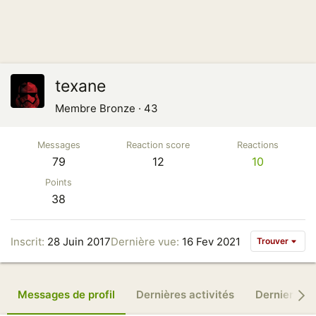
texane
Membre Bronze
·
43
Messages
Reaction score
Reactions
79
12
10
Points
38
Inscrit
28 Juin 2017
Dernière vue
16 Fev 2021
Trouver
Messages de profil
Dernières activités
Derniers m