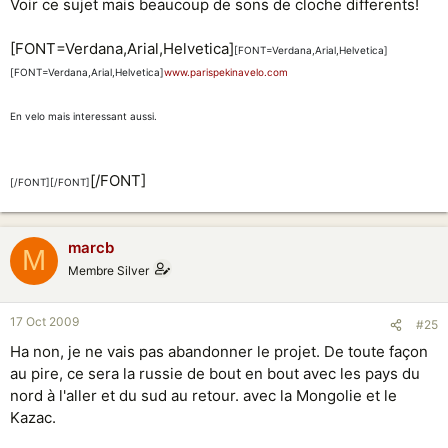
Voir ce sujet mais beaucoup de sons de cloche differents!
[FONT=Verdana,Arial,Helvetica]
[FONT=Verdana,Arial,Helvetica]
[FONT=Verdana,Arial,Helvetica]
www.parispekinavelo.com
En velo mais interessant aussi.
[/FONT]
[/FONT]
[/FONT]
marcb
M
Membre Silver
17 Oct 2009
#25
Ha non, je ne vais pas abandonner le projet. De toute façon
au pire, ce sera la russie de bout en bout avec les pays du
nord à l'aller et du sud au retour. avec la Mongolie et le
Kazac.