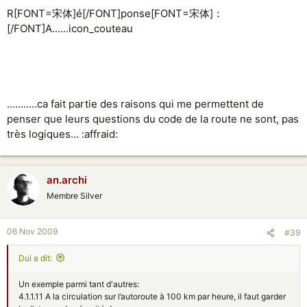
R[FONT=宋体]é[/FONT]ponse[FONT=宋体]：
[/FONT]A......icon_couteau
...........ca fait partie des raisons qui me permettent de
penser que leurs questions du code de la route ne sont, pas
très logiques... :affraid:
an.archi
Membre Silver
06 Nov 2009
#39
Dui a dit:
Un exemple parmi tant d'autres:
4.1.1.11 A la circulation sur l’autoroute à 100 km par heure, il faut garder