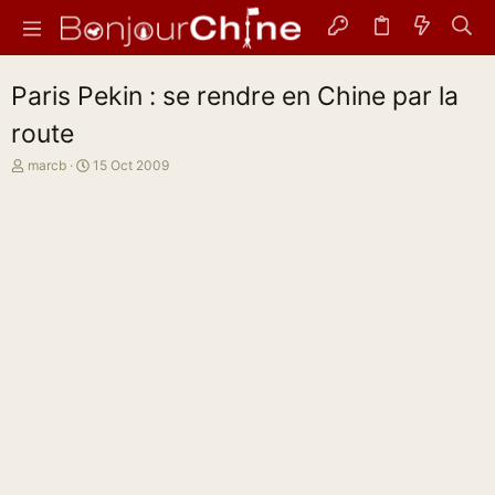
Paris Pekin : se rendre en Chine par la
route
A
D
marcb
15 Oct 2009
u
a
t
t
e
e
u
d
r
e
d
d
e
é
l
b
a
u
d
t
i
s
c
u
s
s