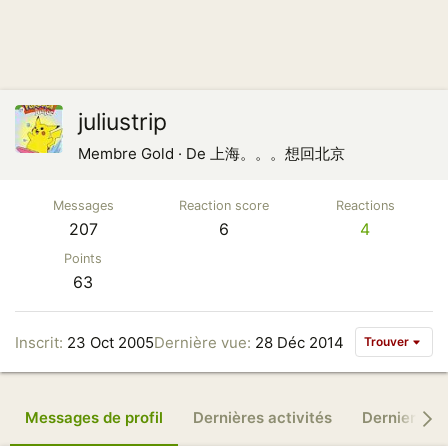
juliustrip
Membre Gold
·
De
上海。。。想回北京
Messages
Reaction score
Reactions
207
6
4
Points
63
Inscrit
23 Oct 2005
Dernière vue
28 Déc 2014
Trouver
Messages de profil
Dernières activités
Derniers m