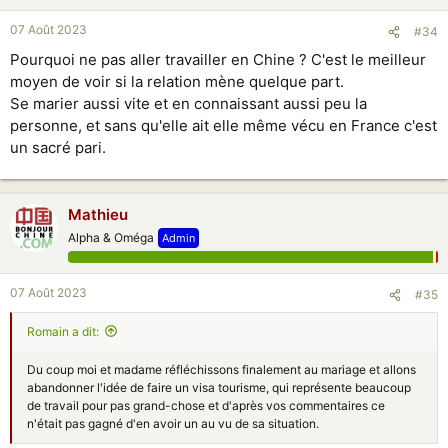
Auriez-vous des articles sur ce qu'implique ce mariage en général, ce
07 Août 2023
qui va changer pour elle et moi en terme administratif, de patrimoine, et
#34
d'engagements. Tant que le mariage n'est pas reconnu en France rien
Pourquoi ne pas aller travailler en Chine ? C'est le meilleur
ne change tant que je reste en France ?
moyen de voir si la relation mène quelque part.
Se marier aussi vite et en connaissant aussi peu la
personne, et sans qu'elle ait elle même vécu en France c'est
un sacré pari.
Mathieu
Alpha & Oméga
Admin
07 Août 2023
#35
Rоmain a dit:
Du coup moi et madame réfléchissons finalement au mariage et allons
abandonner l'idée de faire un visa tourisme, qui représente beaucoup
de travail pour pas grand-chose et d'après vos commentaires ce
n'était pas gagné d'en avoir un au vu de sa situation.