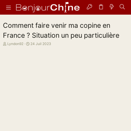
Comment faire venir ma copine en
France ? Situation un peu particulière
A
D
Lyndon92
24 Juil 2023
u
a
t
t
e
e
u
d
r
e
d
d
e
é
l
b
a
u
d
t
i
s
c
u
s
s