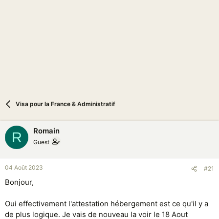
i
o
n
Visa pour la France & Administratif
Rоmain
R
Guest
04 Août 2023
#21
Bonjour,
Oui effectivement l'attestation hébergement est ce qu'il y a
de plus logique. Je vais de nouveau la voir le 18 Aout