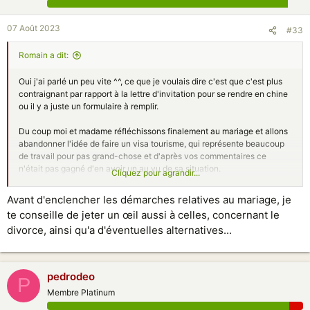
07 Août 2023
#33
Rоmain a dit:
Oui j'ai parlé un peu vite ^^, ce que je voulais dire c'est que c'est plus
contraignant par rapport à la lettre d'invitation pour se rendre en chine
ou il y a juste un formulaire à remplir.
Du coup moi et madame réfléchissons finalement au mariage et allons
abandonner l'idée de faire un visa tourisme, qui représente beaucoup
de travail pour pas grand-chose et d'après vos commentaires ce
n'était pas gagné d'en avoir un au vu de sa situation.
Cliquez pour agrandir...
Comme nous avons l'intention de vivre ensemble, le mariage parait de
toute façon inévitable.
Avant d'enclencher les démarches relatives au mariage, je
te conseille de jeter un œil aussi à celles, concernant le
J'ai trouvé cet article intéressant pour connaitre les formalités :
divorce, ainsi qu'a d'éventuelles alternatives...
https://chinoistips.com/se-marier-en-chine/
Ma copine me dit que je dois demander un certificat de célibat à la
mairie de mon lieu de naissance, et non à l'ambassade comme indiqué
sur le site car je suis en France. J'aurai tendance à me baser
pedrodeo
P
strictement sur ce qui est dit sur le site mais bon... Qu'en pensez-vous
Membre Platinum
?