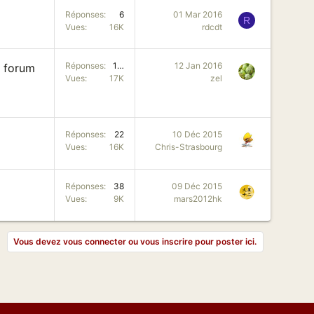
Réponses
6
01 Mar 2016
R
Vues
16K
rdcdt
Réponses
102
12 Jan 2016
u forum
Vues
17K
zel
Réponses
22
10 Déc 2015
Vues
16K
Chris-Strasbourg
Réponses
38
09 Déc 2015
Vues
9K
mars2012hk
Vous devez vous connecter ou vous inscrire pour poster ici.