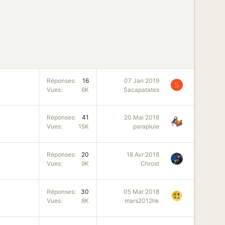
Réponses
16
07 Jan 2019
S
Vues
6K
Sacapatates
Réponses
41
20 Mai 2018
Vues
15K
parapluie
Réponses
20
18 Avr 2018
Vues
9K
Chrost
Réponses
30
05 Mar 2018
Vues
8K
mars2012hk