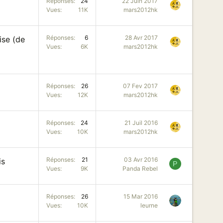
Réponses
24
22 Juin 2017
Vues
11K
mars2012hk
Réponses
6
28 Avr 2017
ise (de
Vues
6K
mars2012hk
Réponses
26
07 Fev 2017
Vues
12K
mars2012hk
Réponses
24
21 Juil 2016
Vues
10K
mars2012hk
Réponses
21
03 Avr 2016
is
P
Vues
9K
Panda Rebel
Réponses
26
15 Mar 2016
Vues
10K
leurne