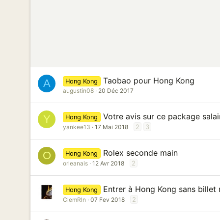
Taobao pour Hong Kong
A
Hong Kong
augustin08
20 Déc 2017
Votre avis sur ce package sala
Y
Hong Kong
2
3
yankee13
17 Mai 2018
Rolex seconde main
O
Hong Kong
2
orleanais
12 Avr 2018
Entrer à Hong Kong sans billet 
Hong Kong
2
ClemRln
07 Fev 2018