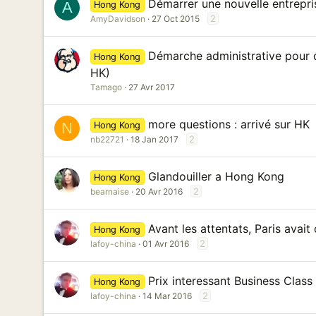
Démarrer une nouvelle entrepri
A
Hong Kong
2
AmyDavidson
27 Oct 2015
Démarche administrative pour q
Hong Kong
HK)
Tamago
27 Avr 2017
more questions : arrivé sur HK
N
Hong Kong
2
nb22721
18 Jan 2017
Glandouiller a Hong Kong
Hong Kong
2
bearnaise
20 Avr 2016
Avant les attentats, Paris ava
Hong Kong
2
lafoy-china
01 Avr 2016
Prix interessant Business Class
Hong Kong
2
lafoy-china
14 Mar 2016