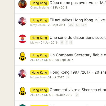
Déçu de ne pas avoir vu le "Maît
Hong Kong
Orang Malang
13 Fev 2018
Fil actualites Hong Kong in live 
Hong Kong
45
46
47
lafoy-china
29 Sept 2014
Une série de disparitions susci
Hong Kong
6
7
8
Malyn
04 Jan 2016
Un Company Secretary fiable et
Hong Kong
ALL EYEZ ON ME
09 Sept 2017
Hong Kong 1997 /2017 - 20 ans
Hong Kong
2
lafoy-china
01 Juil 2017
Comment vivre a Shenzen et ou
Hong Kong
2
ALL EYEZ ON ME
26 Juin 2017