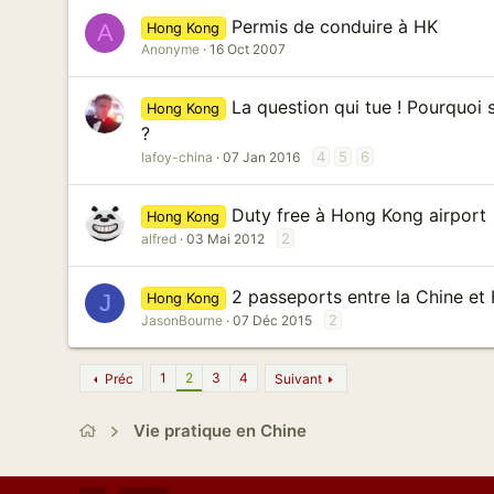
Permis de conduire à HK
A
Hong Kong
Anonyme
16 Oct 2007
La question qui tue ! Pourquoi
Hong Kong
?
4
5
6
lafoy-china
07 Jan 2016
Duty free à Hong Kong airport
Hong Kong
2
alfred
03 Mai 2012
2 passeports entre la Chine e
J
Hong Kong
2
JasonBourne
07 Déc 2015
1
2
3
4
Préc
Suivant
Vie pratique en Chine