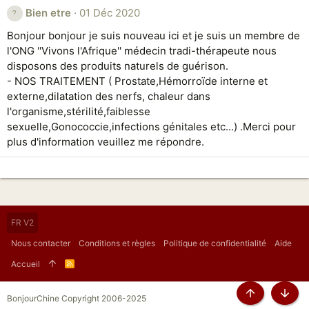
Bien etre
01 Déc 2020
Bonjour bonjour je suis nouveau ici et je suis un membre de
l'ONG ''Vivons l'Afrique'' médecin tradi-thérapeute nous
disposons des produits naturels de guérison.
- NOS TRAITEMENT ( Prostate,Hémorroïde interne et
externe,dilatation des nerfs, chaleur dans
l'organisme,stérilité,faiblesse
sexuelle,Gonococcie,infections génitales etc...) .Merci pour
plus d'information veuillez me répondre.
FR V2
Nous contacter
Conditions et règles
Politique de confidentialité
Aide
Accueil
R
S
S
BonjourChine Copyright 2006-2025
Haut
Bas