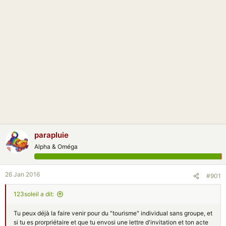
i
o
n
parapluie
Alpha & Oméga
26 Jan 2016
#901
123soleil a dit:
Tu peux déjà la faire venir pour du "tourisme" individual sans groupe, et
si tu es prorpriétaire et que tu envosi une lettre d'invitation et ton acte