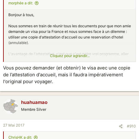
morphée a dit:
Bonjour à tous,
Nous sommes en train de réunir tous les documents pour que mon amie
demande un visa pour la France et nous sommes face à un dilemme :
utiliser une copie d'attestation d'accueil ou une reservation d'hotel
(annulable).
L'avantage de l'attestation, c'est que c'est notre vrai programme, aller
Cliquez pour agrandir...
chez nos parents. Par contre, il faut l'original (je ne sais d'ailleurs pas
quel clown a inventé cette règle, sachant qu'il faut en plus débourser
Vous pouvez demander (et obtenir) le visa avec une copie
30 euros pour ladite attestation....) et nous n'avons pas le temps de
de l’attestation d'accueil, mais il faudra impérativement
l'obtenir. Une copie pourrait-elle convenir ?
l'original pour voyager.
Si on utilise la réservation d'hôtel, est-ce que moi, résident en Chine, je
peux faire la lettre d'invitation disant qu'on sera à l'hôtel et qu'on
visitera mes parents ?
huahuamao
Membre Silver
Vos retours d'expérience nous seront très utiles, car c'est vraiment
méga-floue la procédure de visa vers la France.... Pour info mon amie a
déjà vécu en France 6 ans.
27 Mai 2017
#910
Merci !!
ChrisHK a dit: