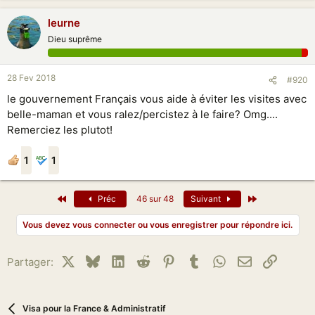
leurne
Dieu suprême
28 Fev 2018
#920
le gouvernement Français vous aide à éviter les visites avec
belle-maman et vous ralez/percistez à le faire? Omg....
Remerciez les plutot!
1
1
Premier
Dernier
Préc
46 sur 48
Suivant
Vous devez vous connecter ou vous enregistrer pour répondre ici.
X
Bluesky
LinkedIn
Reddit
Pinterest
Tumblr
WhatsApp
Email
Lien
Partager:
Visa pour la France & Administratif