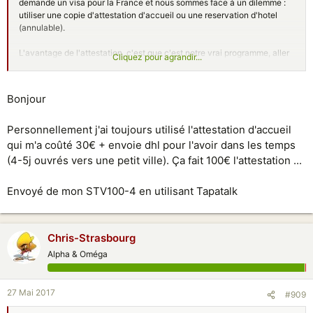
demande un visa pour la France et nous sommes face à un dilemme :
utiliser une copie d'attestation d'accueil ou une reservation d'hotel
(annulable).
L'avantage de l'attestation, c'est que c'est notre vrai programme, aller
Cliquez pour agrandir...
chez nos parents. Par contre, il faut l'original (je ne sais d'ailleurs pas
quel clown a inventé cette règle, sachant qu'il faut en plus débourser
30 euros pour ladite attestation....) et nous n'avons pas le temps de
Bonjour
l'obtenir. Une copie pourrait-elle convenir ?
Si on utilise la réservation d'hôtel, est-ce que moi, résident en Chine, je
Personnellement j'ai toujours utilisé l'attestation d'accueil
peux faire la lettre d'invitation disant qu'on sera à l'hôtel et qu'on
qui m'a coûté 30€ + envoie dhl pour l'avoir dans les temps
visitera mes parents ?
(4-5j ouvrés vers une petit ville). Ça fait 100€ l'attestation ...
Vos retours d'expérience nous seront très utiles, car c'est vraiment
Envoyé de mon STV100-4 en utilisant Tapatalk
méga-floue la procédure de visa vers la France.... Pour info mon amie a
déjà vécu en France 6 ans.
Merci !!
Chris-Strasbourg
Alpha & Oméga
27 Mai 2017
#909