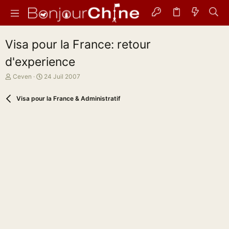
Visa pour la France: retour
d'experience
A
D
Ceven
24 Juil 2007
u
a
t
t
Visa pour la France & Administratif
e
e
u
d
r
e
d
d
e
é
l
b
a
u
d
t
i
s
c
u
s
s