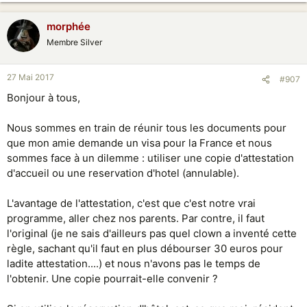
Bref j'etais sur d'un refus mais j'avais tord!
morphée
Elle a deposer son dossier mardi matin, jeudi matin elle avait son visa.
Membre Silver
Les papiers ne sont pas du tout difficil a obtenir pr monter le dossier. Ca
nous a pris 10 jours.
27 Mai 2017
#907
Mes parents on fait attestion d acceuil donner leur relever de salaire.
J'ai donner mon attestion de salaire (de mon employeur a shanghai).
Bonjour à tous,
Et j'ai fais une lettre qui disait en gros: j ai tout a fait conscience que le
Nous sommes en train de réunir tous les documents pour
profil de ma copine est loin d etre le meilleur pour obtenir un visa
que mon amie demande un visa pour la France et nous
shenghen,mais que je fais cette demande avec bcp de sincerite et
d'espoir.
sommes face à un dilemme : utiliser une copie d'attestation
En rajoutant que mes parents et moi meme nous portons garrant sur le
d'accueil ou une reservation d'hotel (annulable).
bon deroulement du voyage et de notre retour en chine.
L'avantage de l'attestation, c'est que c'est notre vrai
Voila, donc n'hesitez plus a tenter votre chance,
programme, aller chez nos parents. Par contre, il faut
l'original (je ne sais d'ailleurs pas quel clown a inventé cette
règle, sachant qu'il faut en plus débourser 30 euros pour
ladite attestation....) et nous n'avons pas le temps de
l'obtenir. Une copie pourrait-elle convenir ?