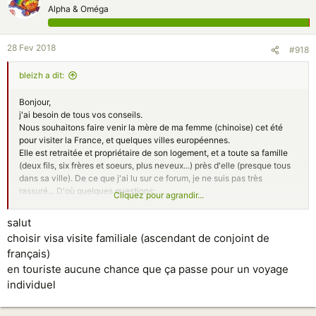
Alpha & Oméga
28 Fev 2018
#918
bleizh a dit:
Bonjour,
j'ai besoin de tous vos conseils.
Nous souhaitons faire venir la mère de ma femme (chinoise) cet été
pour visiter la France, et quelques villes européennes.
Elle est retraitée et propriétaire de son logement, et a toute sa famille
(deux fils, six frères et soeurs, plus neveux...) près d'elle (presque tous
dans sa ville). De ce que j'ai lu sur ce forum, je ne suis pas très
rassuré... D'où quelques questions:
Cliquez pour agrandir...
- vaut-il mieux un visa touristique ou familial?
- est-il 'raisonnable' de demander deux mois, sachant que nous
salut
pensons ensuite la raccompagner en Chine pour y passer quelques
choisir visa visite familiale (ascendant de conjoint de
semaines
français)
Merci de toutes vos réponses.
en touriste aucune chance que ça passe pour un voyage
individuel