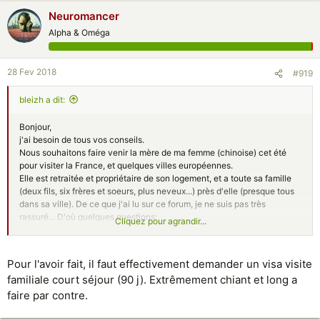
Neuromancer
Alpha & Oméga
28 Fev 2018
#919
bleizh a dit:
Bonjour,
j'ai besoin de tous vos conseils.
Nous souhaitons faire venir la mère de ma femme (chinoise) cet été
pour visiter la France, et quelques villes européennes.
Elle est retraitée et propriétaire de son logement, et a toute sa famille
(deux fils, six frères et soeurs, plus neveux...) près d'elle (presque tous
dans sa ville). De ce que j'ai lu sur ce forum, je ne suis pas très
rassuré... D'où quelques questions:
Cliquez pour agrandir...
- vaut-il mieux un visa touristique ou familial?
- est-il 'raisonnable' de demander deux mois, sachant que nous
pensons ensuite la raccompagner en Chine pour y passer quelques
Pour l'avoir fait, il faut effectivement demander un visa visite
semaines
familiale court séjour (90 j). Extrêmement chiant et long a
Merci de toutes vos réponses.
faire par contre.