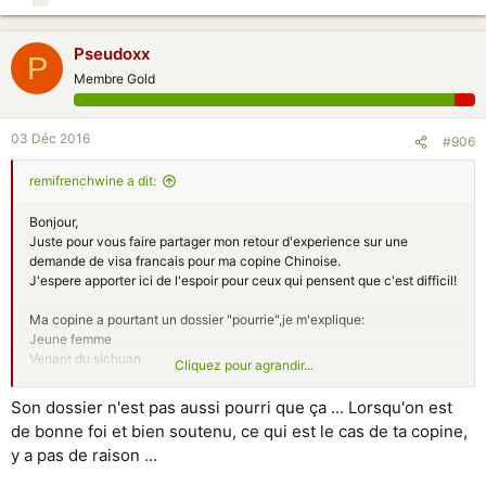
Pseudoxx
P
Membre Gold
03 Déc 2016
#906
remifrenchwine a dit:
Bonjour,
Juste pour vous faire partager mon retour d'experience sur une
demande de visa francais pour ma copine Chinoise.
J'espere apporter ici de l'espoir pour ceux qui pensent que c'est difficil!
Ma copine a pourtant un dossier "pourrie",je m'explique:
Jeune femme
Venant du sichuan
Cliquez pour agrandir...
Pas de salaire car elle est en phase de creation d entreprise
Donc pas d emploi avec contrat
Son dossier n'est pas aussi pourri que ça ... Lorsqu'on est
Pas de revenue
de bonne foi et bien soutenu, ce qui est le cas de ta copine,
Famille pauvre
y a pas de raison ...
Pas d 'appart, pas de voiture...
Compte en banque quasi vide