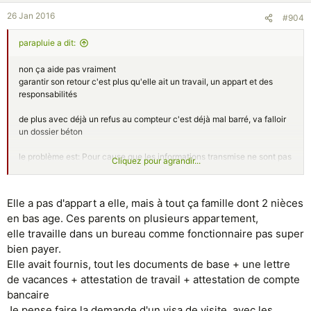
26 Jan 2016
#904
parapluie a dit:
non ça aide pas vraiment
garantir son retour c'est plus qu'elle ait un travail, un appart et des
responsabilités
de plus avec déjà un refus au compteur c'est déjà mal barré, va falloir
un dossier béton
le problème est: Pour cause que les informations transmise ne sont pas
Cliquez pour agrandir...
fiable
faut te concentrer sur ce point
qu'est ce qu'elle a donné comme docs
Elle a pas d'appart a elle, mais à tout ça famille dont 2 nièces
en bas age. Ces parents on plusieurs appartement,
elle travaille dans un bureau comme fonctionnaire pas super
bien payer.
Elle avait fournis, tout les documents de base + une lettre
de vacances + attestation de travail + attestation de compte
bancaire
Je pense faire la demande d'un visa de visite, avec les