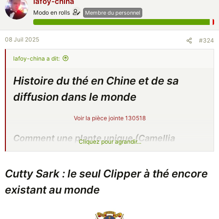
lafoy-china
Modo en rolls
Membre du personnel
08 Juil 2025
#324
lafoy-china a dit:
Histoire du thé en Chine et de sa
diffusion dans le monde
Voir la pièce jointe 130518
Comment une plante unique (Camellia
Cliquez pour agrandir...
Sinensis) de la Chine ancienne est-elle
devenue l'ingrédient principal de la deuxième
Cutty Sark : le seul Clipper à thé encore
boisson la plus consommée, le "thé" ?
existant au monde
L'histoire du thé est vraiment fascinante.
Cette page décrit l'histoire du thé en
quelques mots.