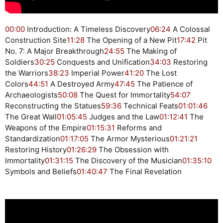
00:00
Introduction: A Timeless Discovery
06:24
A Colossal
Construction Site
11:28
The Opening of a New Pit
17:42
Pit
No. 7: A Major Breakthrough
24:55
The Making of
Soldiers
30:25
Conquests and Unification
34:03
Restoring
the Warriors
38:23
Imperial Power
41:20
The Lost
Colors
44:51
A Destroyed Army
47:45
The Patience of
Archaeologists
50:08
The Quest for Immortality
54:07
Reconstructing the Statues
59:36
Technical Feats
01:01:46
The Great Wall
01:05:45
Judges and the Law
01:12:41
The
Weapons of the Empire
01:15:31
Reforms and
Standardization
01:17:05
The Armor Mysterious
01:21:21
Restoring History
01:26:29
The Obsession with
Immortality
01:31:15
The Discovery of the Musician
01:35:10
Symbols and Beliefs
01:40:47
The Final Revelation