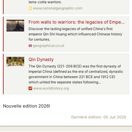
terra-cotta warriors.
www.nationalgeographic.com
From walls to warriors: the legacies of Emperor Qin Shi Huang
Discover the lasting legacies of unified China's first
emperor Qin Shi Huang which influenced Chinese history
for centuries.
geographical.co.uk
Qin Dynasty
The Qin Dynasty (221-206 BCE) was the first dynasty of
Imperial China (defined as the era of centralized, dynastic
government in China between 221 BCE and 1912 CE)
which united the separate states following...
www.worldhistory.org
Nouvelle edition 2026!
Dernière édition:
05 Juil 2026