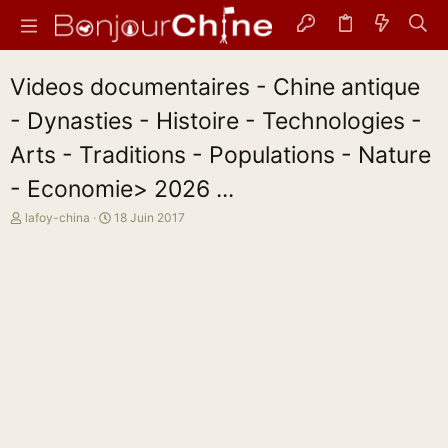
Videos documentaires - Chine antique
- Dynasties - Histoire - Technologies -
Arts - Traditions - Populations - Nature
- Economie> 2026 ...
A
D
lafoy-china
18 Juin 2017
u
a
t
t
e
e
u
d
r
e
d
d
e
é
l
b
a
u
d
t
i
s