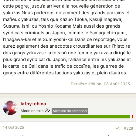
cette pègre, jusqu’à arriver à la nouvelle génération de
Histoire du thé en Inde
yakuzas.Nous parlerons notamment des grands parrains et
Qui a donc introduit le thé en Inde ? C'est la Compagnie britannique
mafieux yakuzas, tels que Kazuo Taoka, Kakuji Inagawa,
des Indes orientales qui a réussi à copier la culture du thé des Chinois
Susumu Ishii ou Yoshio Kodama.Mais aussi des grands
en Inde, ce qui lui a permis de proposer du thé à des prix beaucoup plus
syndicats criminels au Japon, comme le Yamaguchi-gumi,
bas.
La création d'un monopole par la reine Élisabeth Ire et le succès
l’Inagawa-kai et le Sumiyoshi-kai.Dans ce reportage, vous
remporté en Inde ont été déterminants pour la réussite de la British East
aurez également des anecdotes croustillantes sur l’histoire
India Company dans l'histoire du commerce du thé.
des gangs yakuzas : la fois où une femme yakuza a dirigé le
plus grand syndicat du Japon, l’alliance entre les yakuzas et
Le saviez-vous ?
le cartel de Cali dans le trafic de cocaïne, les guerres de
Catherine de Bragance, une princesse portugaise, aimait le thé. Son
gangs entre différentes factions yakuzas et plein d’autres.
mariage avec Charles II en 1662 a donné lieu à une énorme publicité
pour cette boisson au milieu du XVIe siècle en Grande-Bretagne.
Dernière édition:
08 Août 2025
Au XVIIe siècle, le sucre était un produit de luxe utilisé par la haute
société. Il a perdu sa popularité à la fin des années 1600, lorsque les
médecins ont commencé à mettre en garde contre les effets
lafoy-china
secondaires de la consommation de sucre, tels que la carie dentaire.
Autrefois, tout le thé du monde provenait de Chine. Dans les années
Modo en rolls
Membre du personnel
1800, la Grande-Bretagne contrôlait 1/5 du monde, mais ce qu'elle ne
pouvait pas contrôler, c'était le prix et la qualité du thé. Au milieu des
années 1800, un groupe d'hommes d'affaires britanniques a
14 Oct 2025
#328
commencé à créer une région productrice de thé dans un endroit qu'ils