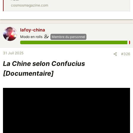
l'harmonie dans la préparation et la consommation du thé était une
cosmosmagazine.com
reconnaissance de son rôle dans le chef-d'œuvre de la vie.
Ce n'est donc pas une coïncidence si Lu Yu a décrit la consommation
du thé comme une cérémonie religieuse avec un rituel précis, utilisant
des instruments particuliers dotés d'une signification individuelle, et s'il
existe des directives sur l'état d'esprit approprié du buveur de thé et
lafoy-china
sur l'atmosphère dans laquelle le thé doit être bu.
Modo en rolls
Membre du personnel
Comment le thé a-t-il été distribué dans le monde ?
31 Juil 2025
#326
En raison de l'absence de bonnes méthodes de transport, le thé n'était
initialement commercialisé qu'au niveau local, en commençant par le
La Chine selon Confucius
Tibet et les régions frontalières d'autres pays. Le thé expédié dans les
[Documentaire]
régions frontalières était également connu sous le nom de "thé de
vente frontalière (bian xiao cha)".
Plus tard, ce sont des commerçants turcs qui sont arrivés à la frontière
mongole en 473 après J.-C. pour négocier du thé.
Voir la pièce jointe 130521
Histoire du thé au Japon
En 804, le moine japonais Saicho fut le premier à introduire le thé au
Japon. Avec un autre moine nommé Kukai, ils ont également rapporté