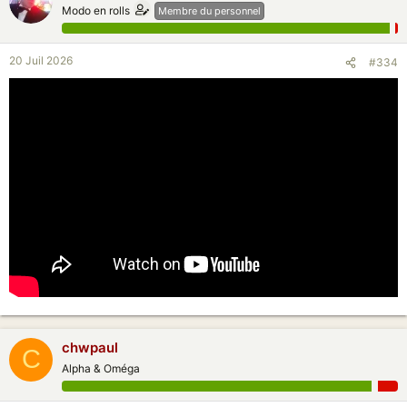
Modo en rolls
Membre du personnel
20 Juil 2026
#334
chwpaul
C
Alpha & Oméga