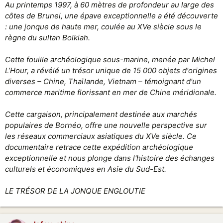
to the Revolutionary War.
Au printemps 1997, à 60 mètres de profondeur au large des
www.harney.com
côtes de Brunei, une épave exceptionnelle a été découverte
: une jonque de haute mer, coulée au XVe siècle sous le
Tea & War: Part Two
règne du sultan Bolkiah.
Tea has played a surprisingly significant role in war.
This post examines the role of tea in events that led
Cette fouille archéologique sous-marine, menée par Michel
to the Opium Wars with China.
L’Hour, a révélé un trésor unique de 15 000 objets d'origines
www.harney.com
diverses – Chine, Thaïlande, Vietnam – témoignant d'un
commerce maritime florissant en mer de Chine méridionale.
Lien retiré
Evolution of Chinese Ancient Tea Technology and Its Transfer to British
Cette cargaison, principalement destinée aux marchés
India / Pdf 12 pages
populaires de Bornéo, offre une nouvelle perspective sur
Voir la pièce jointe 130533
les réseaux commerciaux asiatiques du XVe siècle. Ce
Evolution of Chinese Ancient Tea Technology and Its Transfer to British India
documentaire retrace cette expédition archéologique
exceptionnelle et nous plonge dans l'histoire des échanges
Discover the fascinating history of tea production,
from ancient China to British India. Explore how
culturels et économiques en Asie du Sud-Est.
Britain successfully transferred knowledge and
technology to establish a thriving tea industry.
LE TRÉSOR DE LA JONQUE ENGLOUTIE
www.scirp.org
Nb : Harney est un site commercial mais les informations concernant la