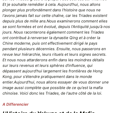
La demande de thé s'est développée au 17e siècle. Le 20 mars 1602,
Et je souhaite remédier à cela. Aujourd'hui, nous allons
les Néerlandais réorganisent leur commerce outre-mer en fusionnant
plonger plus profondément dans l'histoire que nous ne
les six compagnies des Indes orientales existantes en une seule, la
l'avons jamais fait sur cette chaîne, car les Triades existent
VOC (ou Compagnie unie des Indes orientales), également appelée
depuis plus de mille ans.Nous examinerons comment elles
Compagnie néerlandaise des Indes orientales par les Britanniques.
se sont formées et ont évolué, depuis l'Antiquité jusqu'à nos
Le succès de la VOC s'explique en partie par le fait qu'elle a été la
jours. Nous raconterons également comment les Triades
première entreprise de l'histoire à proposer une introduction en bourse
ont contribué à renverser la dynastie Qing et à créer la
(IPO), ce qui lui a permis de réunir un vaste capital et une puissance
Chine moderne, puis ont effectivement dirigé le pays
financière suffisante pour rivaliser avec des pays plus importants sur le
pendant plusieurs décennies. Ensuite, nous passerons en
plan international.
revue leur hiérarchie, leurs rituels et leurs signes secrets.
Les Néerlandais ont été les premiers à expédier du thé du Japon et de
Et nous nous attarderons enfin dans les moindres détails
la Chine vers l'Europe au début du XVIIe siècle. Alors que les premiers
sur leurs revenus et leurs sphères d'influence, qui
échanges portaient sur l'or, la soie et la porcelaine, l'importance du thé
dépassent aujourd'hui largement les frontières de Hong
a commencé à se manifester au début du 18e siècle.
Kong, pour s'étendre pratiquement dans le monde
Face à la concurrence accrue de la Compagnie britannique des Indes
orientales, les Néerlandais ont commencé à réorganiser leurs routes
entier.Aujourd'hui, nous allons essayer de vous donner une
commerciales. Au lieu de passer par Batavia, ils ont établi une route
image aussi complète que possible de ce qu'est la mafia
commerciale directe vers les Pays-Bas. Cela leur a permis de stabiliser
chinoise. Voici donc les Triades, de l'autre côté de la loi.
les prix et de fournir une qualité plus constante. Entre 1729 et 1794, le
thé est devenu l'élément vital du commerce avec la Chine. Il
représentait environ 70 % du total des achats effectués à Canton, en
A Differencier
Chine. Les Néerlandais ont créé une énorme entreprise qui, une fois
corrigée de l'inflation, vaut 10 fois la valeur marchande d'Apple