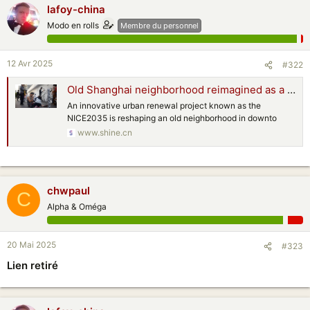
lafoy-china
Modo en rolls
Membre du personnel
12 Avr 2025
#322
Old Shanghai neighborhood reimagined as a creative hub
An innovative urban renewal project known as the
NICE2035 is reshaping an old neighborhood in downto
www.shine.cn
chwpaul
C
Alpha & Oméga
20 Mai 2025
#323
Lien retiré