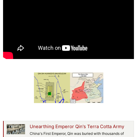
Unearthing Emperor Qin's Terra Cotta Army
China's First Emperor, Qin was buried with thousands of