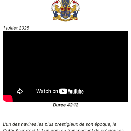
La légende : Shen Nong, l'herboriste qui a
découvert le thé en premier
1 juillet 2025
Voir la pièce jointe 130526
Histoire :
Comment l'humanité a-t-elle découvert le thé en tant que
boisson ? Qui a découvert le thé en premier ? Selon une légende
chinoise, le thé a été découvert par un herboriste appelé Shen Nong.
Un jour qu'il faisait bouillir de l'eau, des feuilles d'un théier voisin
s'envolèrent dans le chaudron. Il goûta l'infusion qui en résulta et la
boisson du thé était née. ?
Origine du thé dans les textes historiques ?
Bien qu'il existe de nombreux écrits littéraires sur le thé, il est difficile
pour les historiens de déterminer avec précision la date à laquelle le
Duree 42:12
thé a été découvert. Le problème vient en partie du fait que le
caractère chinois pour thé "cha"（茶） est en fait un caractère
relativement nouveau qui n'est apparu dans un dictionnaire chinois
que vers 350 après J.-C. Auparavant, le caractère chinois "tu"
L'un des navires les plus prestigieux de son époque, le
couvrait le sens, décrivant des infusions faites à partir de différentes
Cutty Sark s'est fait un nom en transportant de précieuses