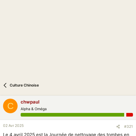
c
u
s
s
i
o
n
Culture Chinoise
chwpaul
C
Alpha & Oméga
02 Avr 2025
#321
Le 4 avril 2025 est la Journée de nettoyage des tombes en