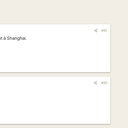
#61
nt à Shanghai.
#62