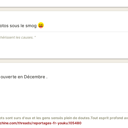
photos sous le smog
chérissent les causes. "
o ouverte en Décembre .
iots sont surs d'eux et les gens sensés plein de doutes.Tout esprit profond 
rchine.com/threads/reportages-fr-youku.105480