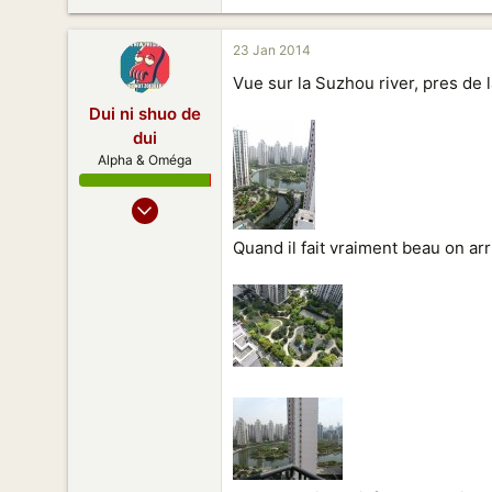
173
Shanghai
23 Jan 2014
Vue sur la Suzhou river, pres de 
Dui ni shuo de
dui
Alpha & Oméga
18 Sept 2007
5 476
Quand il fait vraiment beau on arr
10 018
188
39
Shanghai