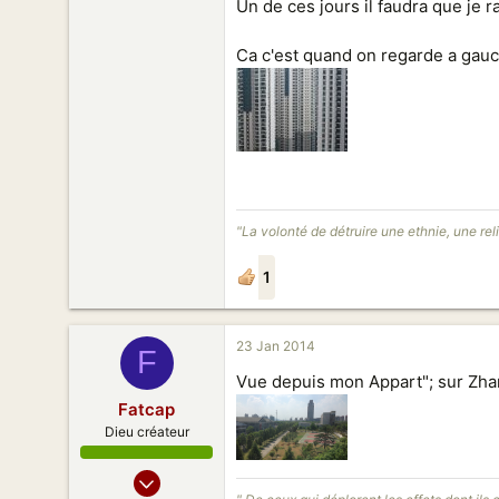
Un de ces jours il faudra que je r
Ca c'est quand on regarde a gauch
"La volonté de détruire une ethnie, une rel
1
23 Jan 2014
F
Vue depuis mon Appart"; sur Zh
Fatcap
Dieu créateur
20 Juil 2013