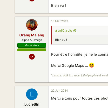
9
Bien vu !
0
11
FRANCE Sud-Ouest
13 Mar 2013
alan50 a dit:
Orang Malang
Bien vu !
Alpha & Oméga
Modérateur
Pour être honnête, je ne le connai
23 Oct 2005
10 162
Merci Google Maps ...
13 637
198
"
I used to walk in a room full of people and wonde
常熟，江苏
22 Jan 2014
L
Merci à tous pour toutes ces pho
LucieBln