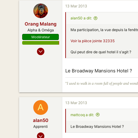
325
13 Mar 2013
108
alan50 a dit:
Orang Malang
Ma participation, la vue depuis la fenê
Alpha & Oméga
Modérateur
Voir la pièce jointe 32335
23 Oct 2005
Qui peut dire de quel hotel il s'agit ?
10 162
13 637
Le Broadway Mansions Hotel ?
198
常熟，江苏
"
I used to walk in a room full of people and wonde
13 Mar 2013
A
mattcoq a dit:
alan50
Le Broadway Mansions Hotel ?
Apprenti
06 Mar 2013