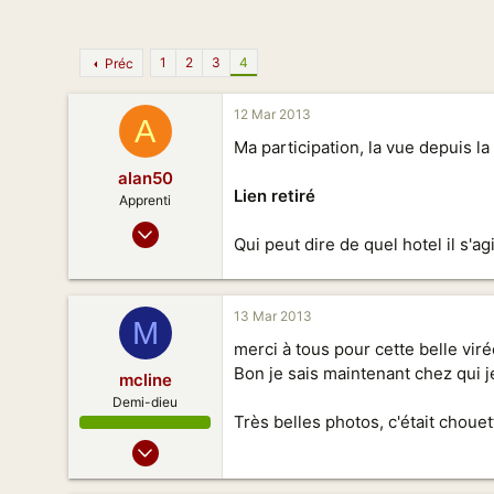
n
1
2
3
4
Préc
12 Mar 2013
A
Ma participation, la vue depuis l
alan50
Lien retiré
Apprenti
06 Mar 2013
Qui peut dire de quel hotel il s'agi
9
0
11
13 Mar 2013
M
FRANCE Sud-Ouest
merci à tous pour cette belle vir
Bon je sais maintenant chez qui je
mcline
Demi-dieu
Très belles photos, c'était chouet
06 Sept 2011
451