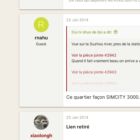
" De ceux qui déplorent les effets dont ils 
1 744
2 011
153
23 Jan 2014
R
Dui ni shuo de dui a dit:
rnahu
Vue sur la Suzhou river, pres de la sta
Guest
Voir la pièce jointe 43942
Quand il fait vraiment beau on arrive a 
Voir la pièce jointe 43943
Voir la pièce jointe 43944
Ca c'est quand on regarde a gauche. Mai
Ce quartier façon SIMCITY 3000..
Voir la pièce jointe 43945
23 Jan 2014
Lien retiré
xiaolongh