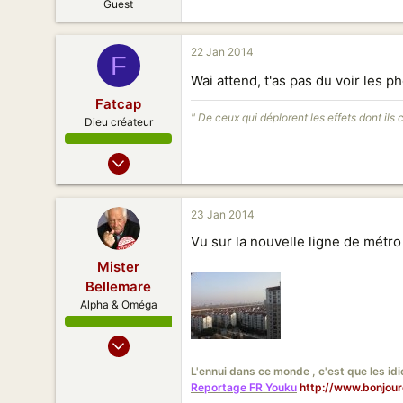
Guest
22 Jan 2014
F
Wai attend, t'as pas du voir les 
Fatcap
" De ceux qui déplorent les effets dont ils 
Dieu créateur
20 Juil 2013
1 744
2 011
23 Jan 2014
153
Vu sur la nouvelle ligne de métr
Mister
Bellemare
Alpha & Oméga
22 Juin 2010
2 454
L'ennui dans ce monde , c'est que les id
3 477
Reportage FR Youku
http://www.bonjou