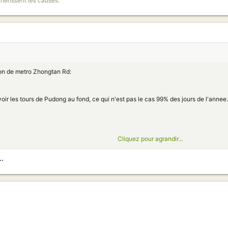
chérissent les causes. "
tion de metro Zhongtan Rd:
voir les tours de Pudong au fond, ce qui n'est pas le cas 99% des jours de l'annee.
Cliquez pour agrandir...
ntenant, tournez la tete vers la droite et vous voyez ca:
.