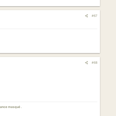
#67
#68
avance masqué .