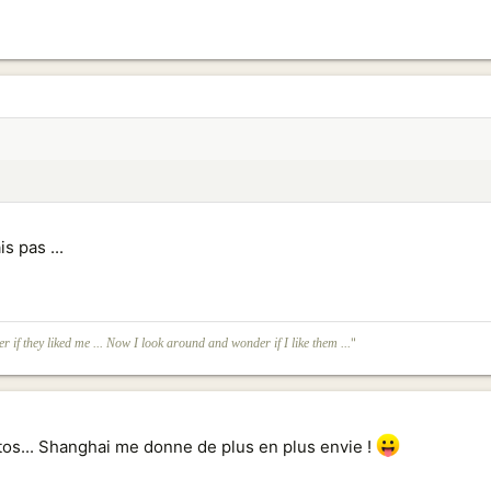
s pas ...
"
r if they liked me ... Now I look around and wonder if I like them ...
tos... Shanghai me donne de plus en plus envie !