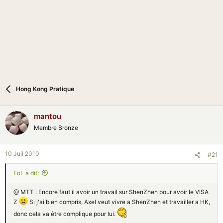
n
Hong Kong Pratique
mantou
Membre Bronze
10 Juil 2010
#21
EoL a dit:
@ MTT : Encore faut il avoir un travail sur ShenZhen pour avoir le VISA
Z
Si j'ai bien compris, Axel veut vivre a ShenZhen et travailler a HK,
donc cela va être complique pour lui.