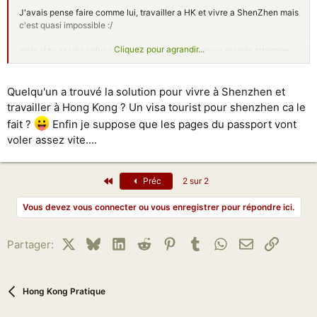
J'avais pense faire comme lui, travailler a HK et vivre a ShenZhen mais
c'est quasi impossible :/
Cliquez pour agrandir...
mais si tu as une soluce, je te lirait avec la pluuuuus grande attention
MTT
Quelqu'un a trouvé la solution pour vivre à Shenzhen et
travailler à Hong Kong ? Un visa tourist pour shenzhen ca le
fait ?
Enfin je suppose que les pages du passport vont
voler assez vite....
Premier
Préc
2 sur 2
Vous devez vous connecter ou vous enregistrer pour répondre ici.
X
Bluesky
LinkedIn
Reddit
Pinterest
Tumblr
WhatsApp
Email
Lien
Partager:
Hong Kong Pratique