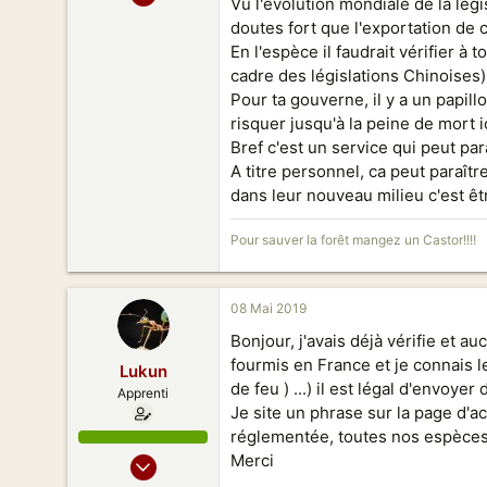
Vu l'évolution mondiale de la lég
1 740
doutes fort que l'exportation de 
1 242
En l'espèce il faudrait vérifier 
158
cadre des législations Chinoises)
Shanghai
Pour ta gouverne, il y a un papil
risquer jusqu'à la peine de mort i
Bref c'est un service qui peut par
A titre personnel, ca peut paraît
dans leur nouveau milieu c'est êt
Pour sauver la forêt mangez un Castor!!!!
08 Mai 2019
Bonjour, j'avais déjà vérifie et 
fourmis en France et je connais 
Lukun
de feu ) ...) il est légal d'envo
Apprenti
Je site un phrase sur la page d'a
réglementée, toutes nos espèces 
05 Mai 2019
Merci
11