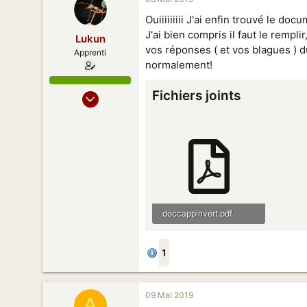
5
Ouiiiiiiiii J'ai enfin trouvé le do
26
J'ai bien compris il faut le rempl
Lukun
vos réponses ( et vos blagues ) d
Apprenti
normalement!
Fichiers joints
05 Mai 2019
11
5
5
26
doccappinvert.pdf
7,7 KB · Vues: 10
1
09 Mai 2019
A