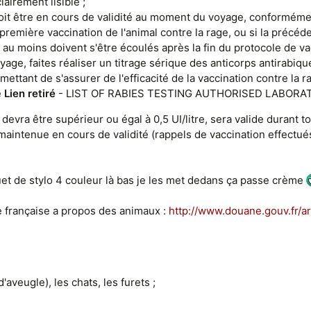
lairement lisible ;
doit être en cours de validité au moment du voyage, conformémen
a première vaccination de l'animal contre la rage, ou si la précé
rs au moins doivent s'être écoulés après la fin du protocole de va
yage, faites réaliser un titrage sérique des anticorps antirabiq
ettant de s'assurer de l'efficacité de la vaccination contre la
e
Lien retiré
- LIST OF RABIES TESTING AUTHORISED LABORAT
i devra être supérieur ou égal à 0,5 UI/litre, sera valide durant t
aintenue en cours de validité (rappels de vaccination effectués 
t de stylo 4 couleur là bas je les met dedans ça passe crème
e française a propos des animaux :
http://www.douane.gouv.fr/a
'aveugle), les chats, les furets ;