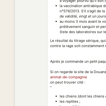
à voyager pourvu qu’il soit c
la vaccination antirabique 
n°576/2013. S'il s'agit de l
de validité, vingt et un jou
au moins 3 mois avant le vo
prélèvement sanguin et perm
(liste des laboratoires sur l
Le résultat du titrage sérique, qu
contre la rage soit constamment m
Après je commande un petit paque
Si on regarde la site de la Douan
animal-de-compagnie
on peut trouver cité :
"
les chiens (dont les chiens d
les reptiles ;