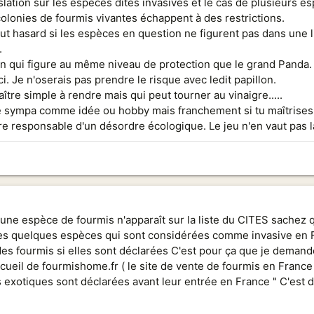
islation sur les espèces dîtes invasives et le cas de plusieurs 
colonies de fourmis vivantes échappent à des restrictions.
à tout hasard si les espèces en question ne figurent pas dans une
.
lon qui figure au même niveau de protection que le grand Panda. 
ci. Je n'oserais pas prendre le risque avec ledit papillon.
aître simple à rendre mais qui peut tourner au vinaigre.....
re sympa comme idée ou hobby mais franchement si tu maîtrises 
re responsable d'un désordre écologique. Le jeu n'en vaut pas l
aucune espèce de fourmis n'apparaît sur la liste du CITES sachez 
les quelques espèces qui sont considérées comme invasive en Fra
yer des fourmis si elles sont déclarées C'est pour ça que je dema
ccueil de fourmishome.fr ( le site de vente de fourmis en France 
exotiques sont déclarées avant leur entrée en France " C'est d