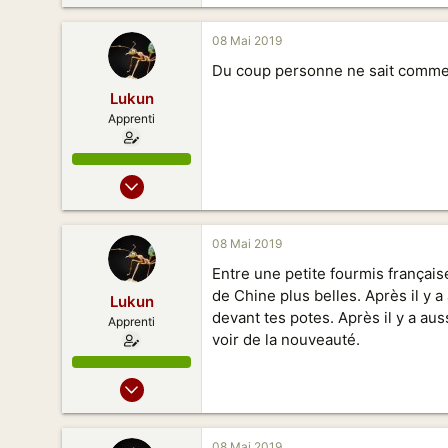
5
08 Mai 2019
5
Du coup personne ne sait commen
26
Lukun
Apprenti
05 Mai 2019
11
5
08 Mai 2019
5
Entre une petite fourmis françai
26
de Chine plus belles. Après il y 
Lukun
devant tes potes. Après il y a au
Apprenti
voir de la nouveauté.
05 Mai 2019
11
5
08 Mai 2019