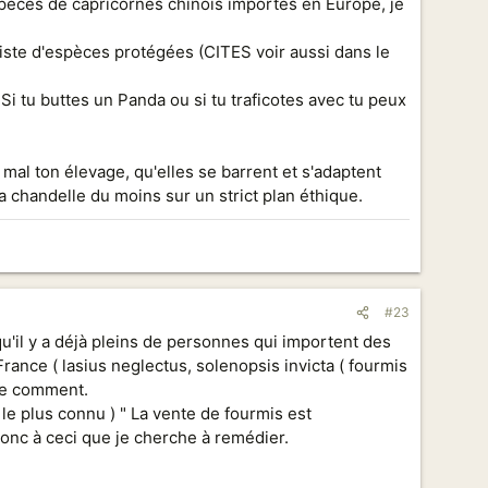
espèces de capricornes chinois importés en Europe, je
 liste d'espèces protégées (CITES voir aussi dans le
Si tu buttes un Panda ou si tu traficotes avec tu peux
mal ton élevage, qu'elles se barrent et s'adaptent
a chandelle du moins sur un strict plan éthique.
#23
qu'il y a déjà pleins de personnes qui importent des
nce ( lasius neglectus, solenopsis invicta ( fourmis
nde comment.
le plus connu ) " La vente de fourmis est
onc à ceci que je cherche à remédier.