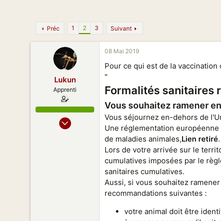
n
1
2
3
Préc
Suivant
08 Mai 2019
Pour ce qui est de la vaccination c
"
Lukun
Formalités sanitaires 
Apprenti
Vous souhaitez ramener en 
Vous séjournez en-dehors de l'Un
05 Mai 2019
Une réglementation européenne en
11
de maladies animales,
Lien retiré
.
5
Lors de votre arrivée sur le terr
5
cumulatives imposées par le règl
26
sanitaires cumulatives.
Aussi, si vous souhaitez ramener 
recommandations suivantes :
votre animal doit être ident