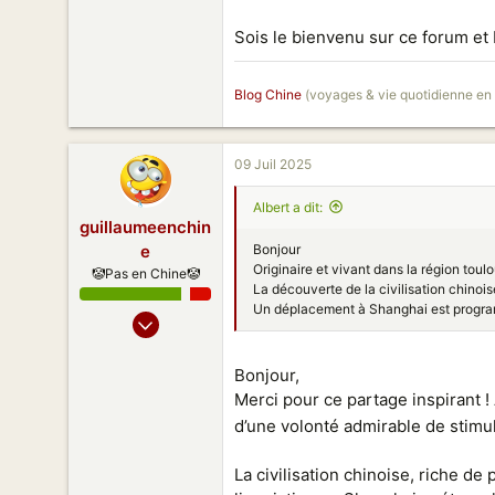
4 906
298
Sois le bienvenu sur ce forum e
Shanghai, People Square
www.murailledechine.com
Blog Chine
(voyages & vie quotidienne en
09 Juil 2025
Albert a dit:
guillaumeenchin
Bonjour
e
Originaire et vivant dans la région toul
🤡Pas en Chine🤡
La découverte de la civilisation chinois
Un déplacement à Shanghai est progra
09 Sept 2019
9 515
695
Bonjour,
Merci pour ce partage inspirant 
178
d’une volonté admirable de stimul
51
La civilisation chinoise, riche de