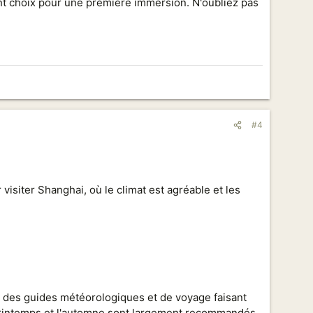
ent choix pour une première immersion. N'oubliez pas
#4
siter Shanghai, où le climat est agréable et les
e des guides météorologiques et de voyage faisant
 printemps et l'automne sont largement recommandés