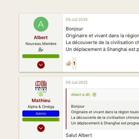
n
09 Juil 2025
A
Bonjour
Originaire et vivant dans la régio
Albert
La découverte de la civilisation c
Nouveau Membre
Un déplacement à Shanghai est p
09 Juil 2025
1
1
1
09 Juil 2025
3
26
Albert a dit:
Mathieu
Bonjour
Alpha & Oméga
Originaire et vivant dans la région toul
Admin
La découverte de la civilisation chinois
Un déplacement à Shanghai est progra
15 Oct 2006
9 570
Salut Albert