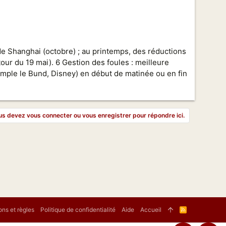
de Shanghai (octobre) ; au printemps, des réductions
our du 19 mai). 6 Gestion des foules : meilleure
emple le Bund, Disney) en début de matinée ou en fin
s devez vous connecter ou vous enregistrer pour répondre ici.
ons et règles
Politique de confidentialité
Aide
Accueil
R
S
S