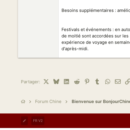
Besoins supplémentaires : améli
Festivals et événements : en auto
de moitié sont accordées sur les 
expérience de voyage en semaine,
d'après-midi.
X
Bluesky
LinkedIn
Reddit
Pinterest
Tumblr
WhatsAp
Emai
Partager:
Forum Chine
Bienvenue sur BonjourChin
FR V2