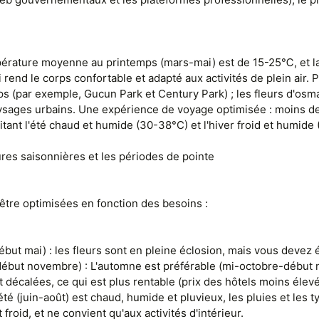
mpérature moyenne au printemps (mars-mai) est de 15-25℃, et
end le corps confortable et adapté aux activités de plein air. Pa
ps (par exemple, Gucun Park et Century Park) ; les fleurs d'os
aysages urbains. Une expérience de voyage optimisée : moins de
tant l'été chaud et humide (30-38°C) et l'hiver froid et humide 
ures saisonnières et les périodes de pointe
tre optimisées en fonction des besoins :
ébut mai) : les fleurs sont en pleine éclosion, mais vous devez é
but novembre) : L'automne est préférable (mi-octobre-début nov
 décalées, ce qui est plus rentable (prix des hôtels moins élevés
l'été (juin-août) est chaud, humide et pluvieux, les pluies et les 
froid, et ne convient qu'aux activités d'intérieur.