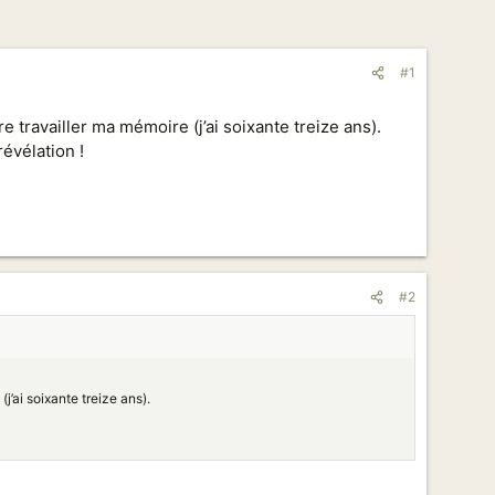
#1
e travailler ma mémoire (j’ai soixante treize ans).
révélation !
#2
j’ai soixante treize ans).