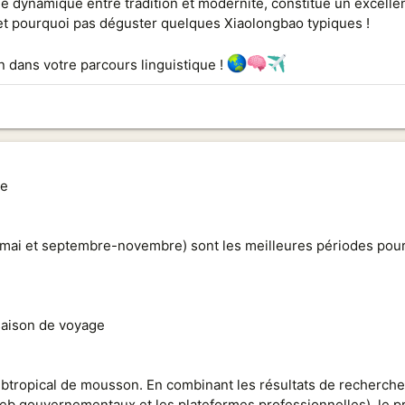
le dynamique entre tradition et modernité, constitue un excell
le, et pourquoi pas déguster quelques Xiaolongbao typiques !
 dans votre parcours linguistique !
re
mai et septembre-novembre) sont les meilleures périodes pour vi
saison de voyage
ubtropical de mousson. En combinant les résultats de recherch
 web gouvernementaux et les plateformes professionnelles), le