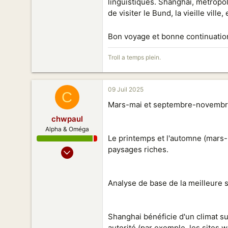
linguistiques. Shanghai, métropo
de visiter le Bund, la vieille vil
Bon voyage et bonne continuation
Troll a temps plein.
09 Juil 2025
C
Mars-mai et septembre-novemb
chwpaul
Alpha & Oméga
Le printemps et l'automne (mars-
20 Juil 2009
paysages riches.
4 589
1 185
Analyse de base de la meilleure 
178
Shanghai bénéficie d'un climat s
autorité (par exemple, les sites