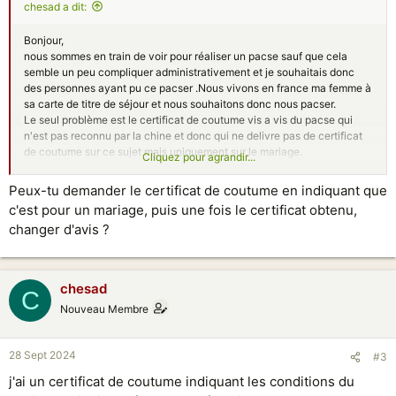
chesad a dit:
Bonjour,
nous sommes en train de voir pour réaliser un pacse sauf que cela
semble un peu compliquer administrativement et je souhaitais donc
des personnes ayant pu ce pacser .Nous vivons en france ma femme à
sa carte de titre de séjour et nous souhaitons donc nous pacser.
Le seul problème est le certificat de coutume vis a vis du pacse qui
n'est pas reconnu par la chine et donc qui ne delivre pas de certificat
de coutume sur ce sujet mais uniquement sur le mariage.
Cliquez pour agrandir...
Du coup la chine ne delivrant pas de certificat de coutume la marie m'a
communiqué qu'il fallait soit communiqué une attestation valider par le
Peux-tu demander le certificat de coutume en indiquant que
consulat mais ca me parait étrange .
c'est pour un mariage, puis une fois le certificat obtenu,
Je voulais donc savoir si certains avais-eu la meme problématique et
changer d'avis ?
comment il s'en était sorti car je ne souhaite pas me deplacer au
consulat ( car je ne suis pas sur paris mais à des centaines de km) pour
que derrière il me dise qu'il ne délivre pas d 'attestation
chesad
C
Nouveau Membre
28 Sept 2024
#3
j'ai un certificat de coutume indiquant les conditions du