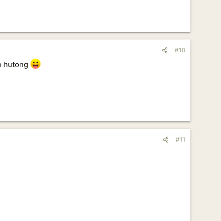
#10
ao hutong
#11