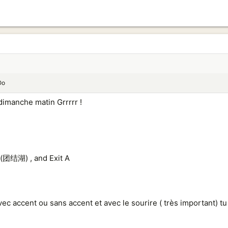
Oo
 dimanche matin Grrrrr !
u (团结湖) , and Exit A
vec accent ou sans accent et avec le sourire ( très important) t