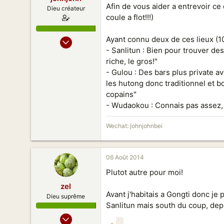
Afin de vous aider a entrevoir ce
Dieu créateur
coule a flot!!!)
08 Fev 2013
Ayant connu deux de ces lieux (10
- Sanlitun : Bien pour trouver des
414
riche, le gros!"
441
- Gulou : Des bars plus private a
153
les hutong donc traditionnel et bcp
Beijing
copains"
- Wudaokou : Connais pas assez, fa
Wechat: johnjohnbei
06 Août 2014
Plutot autre pour moi!
zel
Avant j'habitais a Gongti donc je
Dieu suprême
Sanlitun mais south du coup, depui
16 Déc 2010