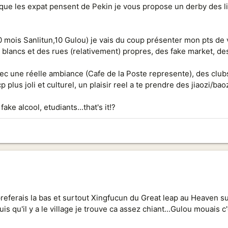
 que les expat pensent de Pekin je vous propose un derby des li
 mois Sanlitun,10 Gulou) je vais du coup présenter mon pts de 
 blancs et des rues (relativement) propres, des fake market, des 
vec une réelle ambiance (Cafe de la Poste represente), des club
 plus joli et culturel, un plaisir reel a te prendre des jiaozi/bao
ke alcool, etudiants...that's it!?
 preferais la bas et surtout Xingfucun du Great leap au Heaven 
s qu'il y a le village je trouve ca assez chiant...Gulou mouais 