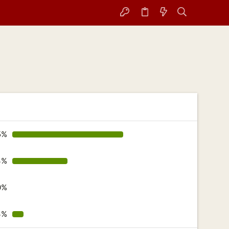
5%
3%
0%
3%