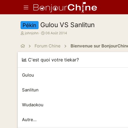
Gulou VS Sanlitun
Pékin
A
D
johnjohn
06 Août 2014
u
a
t
t
Forum Chine
Bienvenue sur BonjourChin
e
e
u
d
r
e
C'est quoi votre tiekar?
d
d
e
é
l
b
Gulou
a
u
d
t
Sanlitun
i
s
c
Wudaokou
u
s
s
Autre...
i
o