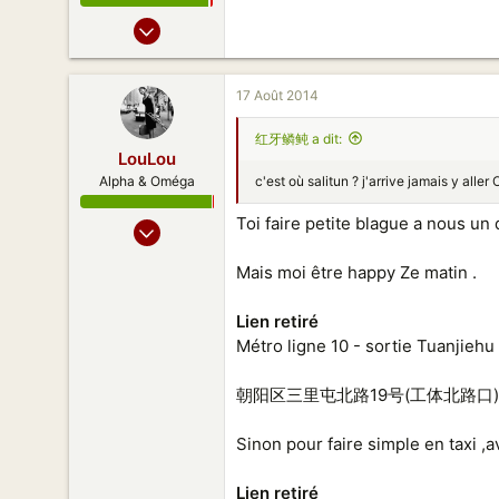
16 Nov 2013
449
74
17 Août 2014
88
红牙鳞鲀 a dit:
LouLou
c'est où salitun ? j'arrive jamais y aller 
Alpha & Oméga
Toi faire petite blague a nous un
14 Juil 2007
2 062
Mais moi être happy Ze matin .
2 064
188
Lien retiré
Métro ligne 10 - sortie Tuanjieh
朝阳区三里屯北路19号(工体北路口)
Sinon pour faire simple en taxi ,a
Lien retiré