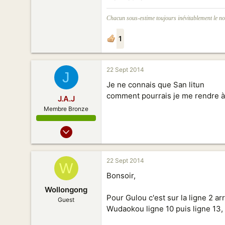
Chacun sous-estime toujours inévitablement le no
1
22 Sept 2014
J
Je ne connais que San litun
comment pourrais je me rendre 
J.A.J
Membre Bronze
04 Nov 2013
7
1
22 Sept 2014
W
23
Bonsoir,
35
Wollongong
Pour Gulou c'est sur la ligne 2 ar
Guest
Wudaokou ligne 10 puis ligne 13