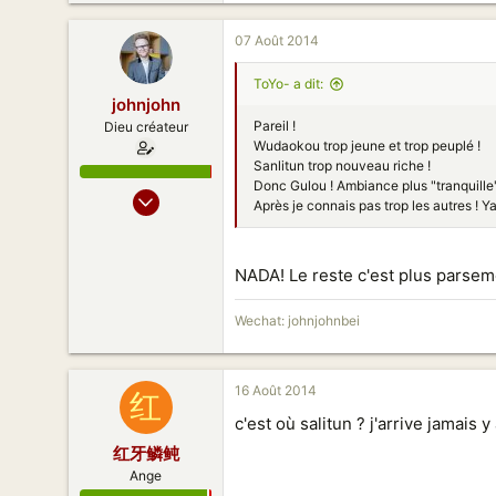
104
07 Août 2014
83
41
ToYo- a dit:
johnjohn
Beijing
Pareil !
Dieu créateur
Wudaokou trop jeune et trop peuplé !
Sanlitun trop nouveau riche !
Donc Gulou ! Ambiance plus "tranquille"
08 Fev 2013
Après je connais pas trop les autres !
414
441
NADA! Le reste c'est plus parse
153
Beijing
Wechat: johnjohnbei
16 Août 2014
红
c'est où salitun ? j'arrive jamais y
红牙鳞鲀
Ange