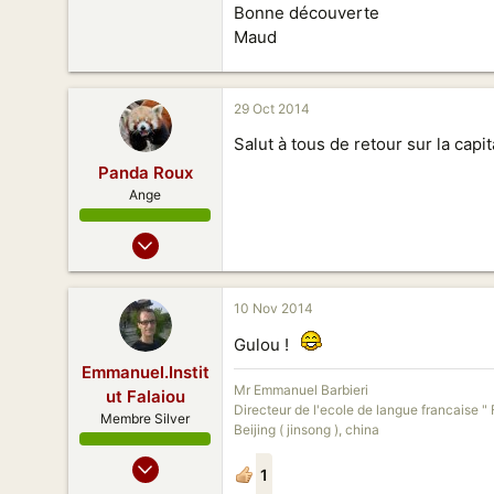
Bonne découverte
Maud
29 Oct 2014
Salut à tous de retour sur la ca
Panda Roux
Ange
27 Mai 2012
247
158
10 Nov 2014
88
Gulou !
Guangzhou
Emmanuel.Instit
Mr Emmanuel Barbieri
ut Falaiou
Directeur de l'ecole de langue francaise " 
Membre Silver
Beijing ( jinsong ), china
25 Oct 2011
1
8