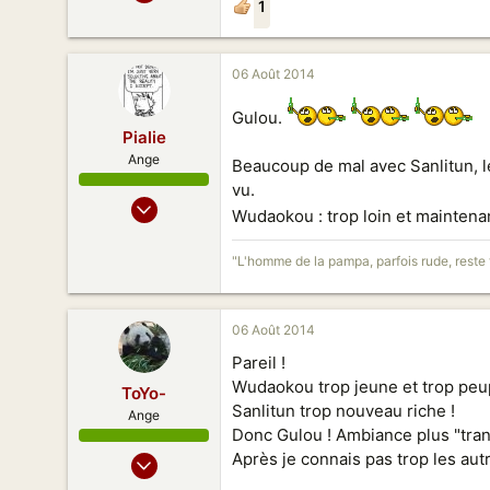
1
1 345
1 110
168
06 Août 2014
Gulou.
Pialie
Ange
Beaucoup de mal avec Sanlitun, l
vu.
10 Fev 2010
Wudaokou : trop loin et maintenan
131
204
"L'homme de la pampa, parfois rude, reste 
83
Beijing
06 Août 2014
Pareil !
Wudaokou trop jeune et trop peup
ToYo-
Sanlitun trop nouveau riche !
Ange
Donc Gulou ! Ambiance plus "tranq
10 Nov 2012
Après je connais pas trop les au
132