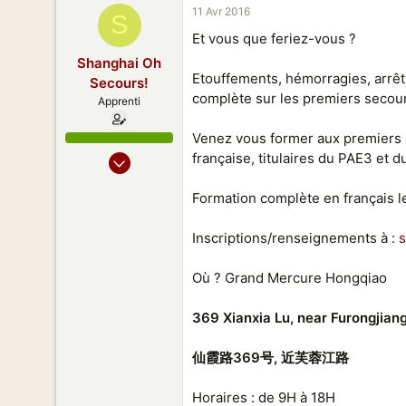
11 Avr 2016
S
Et vous que feriez-vous ?
Shanghai Oh
Etouffements, hémorragies, arrêt
Secours!
complète sur les premiers secour
Apprenti
Venez vous former aux premiers 
28 Jan 2015
française, titulaires du PAE3 et d
12
Formation complète en français l
6
8
Inscriptions/renseignements à :
44
Où ? Grand Mercure Hongqiao
369 Xianxia Lu, near Furongjian
仙霞路369号, 近芙蓉江路
Horaires : de 9H à 18H