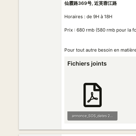
仙霞路369号, 近芙蓉江路
Horaires : de 9H à 18H
Prix : 680 rmb (580 rmb pour la f
Pour tout autre besoin en matièr
Fichiers joints
annonce_SOS_dates 2016.pdf
109,6 KB · Vues: 4