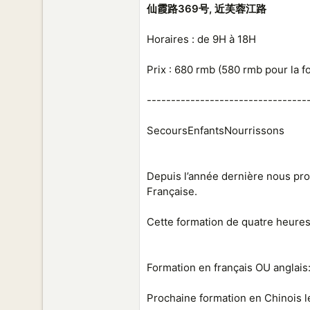
仙霞路369号, 近芙蓉江路
Horaires : de 9H à 18H
Prix : 680 rmb (580 rmb pour la f
---------------------------------
SecoursEnfantsNourrissons
Depuis l’année dernière nous pro
Française.
Cette formation de quatre heures 
Formation en français OU anglai
Prochaine formation en Chinois le