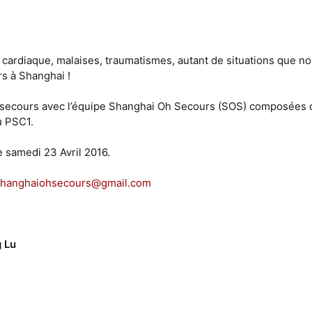
 cardiaque, malaises, traumatismes, autant de situations que n
s à Shanghai !
secours avec l’équipe Shanghai Oh Secours (SOS) composées d
u PSC1.
e samedi 23 Avril 2016.
shanghaiohsecours@gmail.com
g Lu