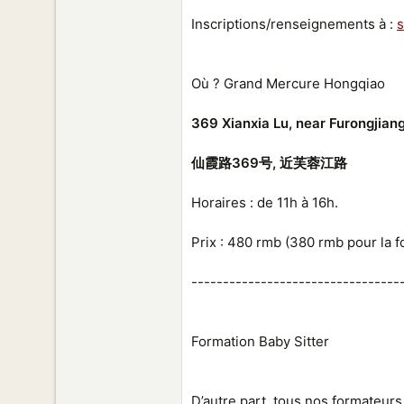
Inscriptions/renseignements à :
Où ? Grand Mercure Hongqiao
369 Xianxia Lu, near Furongjian
仙霞路369号, 近芙蓉江路
Horaires : de 11h à 16h.
Prix : 480 rmb (380 rmb pour la f
---------------------------------
Formation Baby Sitter
D’autre part, tous nos formateur