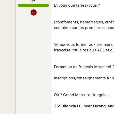
Et vous que feriez-vous ?
28 Jan 2015
12
Etouffements, hémorragies, arrêt
6
complète sur les premiers secour
8
44
Venez vous former aux premiers 
française, titulaires du PAE3 et d
Formation en français le samedi 2
Inscriptions/renseignements à :
Où ? Grand Mercure Hongqiao
369 Xianxia Lu, near Furongjian