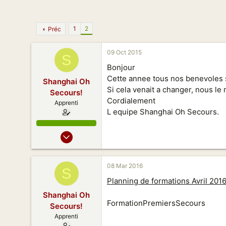
n
1
2
Préc
09 Oct 2015
S
Bonjour
Cette annee tous nos benevoles 
Shanghai Oh
Si cela venait a changer, nous le
Secours!
Cordialement
Apprenti
L equipe Shanghai Oh Secours.
28 Jan 2015
12
6
08 Mar 2016
S
8
Planning de formations Avril 201
44
Shanghai Oh
FormationPremiersSecours
Secours!
Apprenti