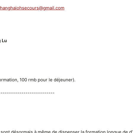
shanghaiohsecours@gmail.com
g Lu
ormation, 100 rmb pour le déjeuner).
---------------------------
s sont désormais à même de dispenser la formation longue de d