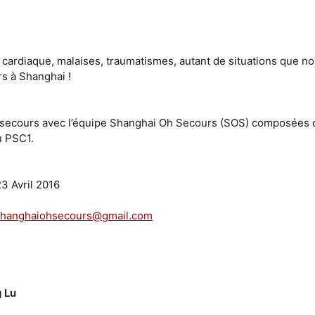
 cardiaque, malaises, traumatismes, autant de situations que n
s à Shanghai !
secours avec l’équipe Shanghai Oh Secours (SOS) composées d
u PSC1.
3 Avril 2016
shanghaiohsecours@gmail.com
g Lu