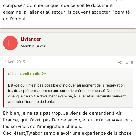
Pékin-Paris? Un forum britannique indiquait qu'il fallait utiliser les
composé? Comme ca quel que ce soit le document
données de l'Exit/Entry permit, mais est-ce bien sûr?
examiné, à l'aller et au retour ils peuvent accepter l'identité
Et comment faire pour le retour?
de l'enfant.
Merci d'avance de votre retour d'expérience
Livlander
L
Membre Silver
11 Août 2015
#46
chinamevoila a dit:
Est-ce qu'il n'est pas possible d'indiquer au moment de la réservation
les deux prénoms, comme une sorte de prénom composé? Comme ca
quel que ce soit le document examiné, à l'aller et au retour ils peuvent
accepter l'identité de l'enfant.
Eh bien, je ne sais pas trop. Je viens de demander à Air
France, qui n'avait pas l'air de savoir, et qui m'a renvoyé vers
les services de l'immigration chinois...
Ceci étant,Tytabor semble avoir une expérience de la chose