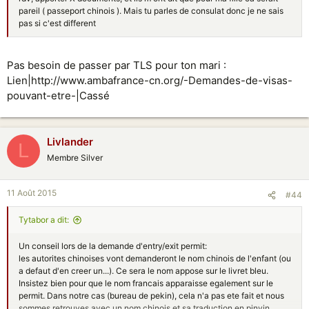
pareil ( passeport chinois ). Mais tu parles de consulat donc je ne sais
pas si c'est different
Pas besoin de passer par TLS pour ton mari :
Lien|http://www.ambafrance-cn.org/-Demandes-de-visas-
pouvant-etre-|Cassé
Livlander
L
Membre Silver
11 Août 2015
#44
Tytabor a dit:
Un conseil lors de la demande d'entry/exit permit:
les autorites chinoises vont demanderont le nom chinois de l'enfant (ou
a defaut d'en creer un...). Ce sera le nom appose sur le livret bleu.
Insistez bien pour que le nom francais apparaisse egalement sur le
permit. Dans notre cas (bureau de pekin), cela n'a pas ete fait et nous
sommes retrouves avec un nom chinois et sa traduction en pinyin.