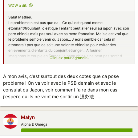
WDW a dit:
Salut Mathieu,
Le probleme n est pas que ca... Ce qui est quand meme
etonnant/troublant, c est que l enfant peut aller seul au japon avec son
pere chinois mais pas seul avec sa mere francaise. Mais c est vrai que
le probleme semble venir du Japon... J ecris semble car cela m
etonnerait pas que ce soit une volonte chinoise pour eviter des
enlevements d enfants du conjoint etranger... A fouiner.
Imaginons le couple en France, le papa chinois ne peut pas sortir d
Cliquez pour agrandir...
Europe avec son enfant seul ?
A mon avis, c'est surtout des deux cotes que ca pose
probleme ! On va voir avec le PSB demain et avec le
consulat du Japon, voir comment faire dans mon cas,
j'espere qu'ils ne vont me sortir un 没办法 ......
Malyn
Alpha & Oméga