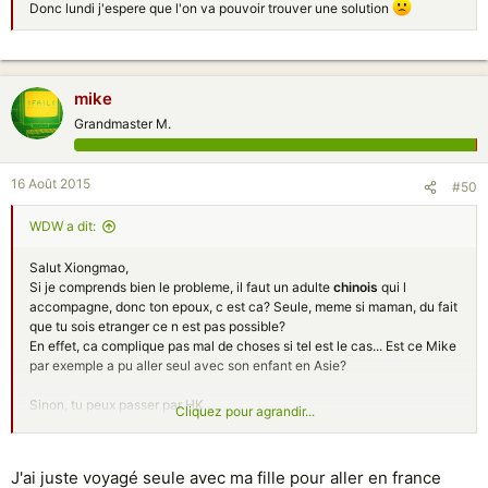
Donc lundi j'espere que l'on va pouvoir trouver une solution
mike
Grandmaster M.
16 Août 2015
#50
WDW a dit:
Salut Xiongmao,
Si je comprends bien le probleme, il faut un adulte
chinois
qui l
accompagne, donc ton epoux, c est ca? Seule, meme si maman, du fait
que tu sois etranger ce n est pas possible?
En effet, ca complique pas mal de choses si tel est le cas... Est ce Mike
par exemple a pu aller seul avec son enfant en Asie?
Sinon, tu peux passer par HK...
Cliquez pour agrandir...
Exemple/suggestion:
Exit/pass pour HK. Une fois sortie sur territoire HK, prendre le passeport
francais et aller au Japon. Pour le retour, revenir par Hk, meme schema
J'ai juste voyagé seule avec ma fille pour aller en france
mais l inverse.