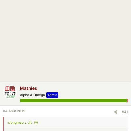
s
s
i
o
n
Mathieu
Alpha & Oméga
Admin
04 Août 2015
#41
xiongmao a dit: