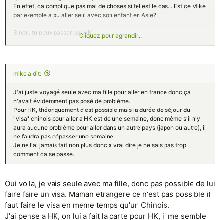
En effet, ca complique pas mal de choses si tel est le cas... Est ce Mike
par exemple a pu aller seul avec son enfant en Asie?
Sinon, tu peux passer par HK...
Cliquez pour agrandir...
Exemple/suggestion:
Exit/pass pour HK. Une fois sortie sur territoire HK, prendre le passeport
francais et aller au Japon. Pour le retour, revenir par Hk, meme schema
mais l inverse.
mike a dit:
J'ai juste voyagé seule avec ma fille pour aller en france donc ça
n'avait évidemment pas posé de problème.
Pour HK, théoriquement c'est possible mais la durée de séjour du
"visa" chinois pour aller a HK est de une semaine, donc même s'il n'y
aura aucune problème pour aller dans un autre pays (japon ou autre), il
ne faudra pas dépasser une semaine.
Je ne l'ai jamais fait non plus donc a vrai dire je ne sais pas trop
comment ca se passe.
Oui voila, je vais seule avec ma fille, donc pas possible de lui
faire faire un visa. Maman etrangere ce n'est pas possible il
faut faire le visa en meme temps qu'un Chinois.
J'ai pense a HK, on lui a fait la carte pour HK, il me semble