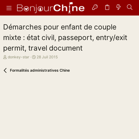
Démarches pour enfant de couple
mixte : état civil, passeport, entry/exit
permit, travel document
A
D
donkey-star
28 Juil 2015
u
a
t
t
Formalités administratives Chine
e
e
u
d
r
e
d
d
e
é
l
b
a
u
d
t
i
s
c
u