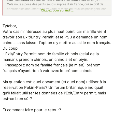
Cela nous a pose des petits soucis aupres d'air france, qui se doit de
controler les documents de voyage et visas de tous les passagers. car
Cliquez pour agrandir...
le passeport et le entry/exit permit n'etaient pas au meme nom. Super
pratique... Resultat air france nous a demande de rajouter le nom
chinois sur la reservation retour, tout un programme !
Tytabor,
Votre cas m'intéresse au plus haut point, car ma fille vient
d'avoir son Exit/Entry Permit, et le PSB a demandé un nom
chinois sans laisser l'option d'y mettre aussi le nom français.
Du coup:
- Exit/Entry Permit: nom de famille chinois (celui de la
maman), prénom chinois, en chinois et en piyin.
- Passeport: nom de famille français (le mien), prénom
français n'ayant rien à voir avec le prénom chinois.
Ma question est: quel document (et quel nom) utiliser à la
réservation Pékin-Paris? Un forum britannique indiquait
qu'il fallait utiliser les données de l'Exit/Entry permit, mais
est-ce bien sûr?
Et comment faire pour le retour?