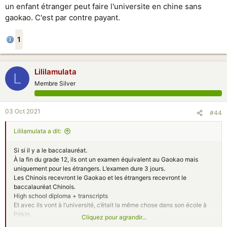
un enfant étranger peut faire l'universite en chine sans
gaokao. C'est par contre payant.
1
Lililamulata
L
Membre Silver
03 Oct 2021
#44
Lililamulata a dit:
Si si il y a le baccalauréat.
À la fin du grade 12, ils ont un examen équivalent au Gaokao mais
uniquement pour les étrangers. L’examen dure 3 jours.
Les Chinois recevront le Gaokao et les étrangers recevront le
baccalauréat Chinois.
High school diploma + transcripts
Et avec ils vont à l’université, c’était la même chose dans son école à
Pékin.
Cliquez pour agrandir...
Ils peuvent s’inscrire n’importe où dans le monde.