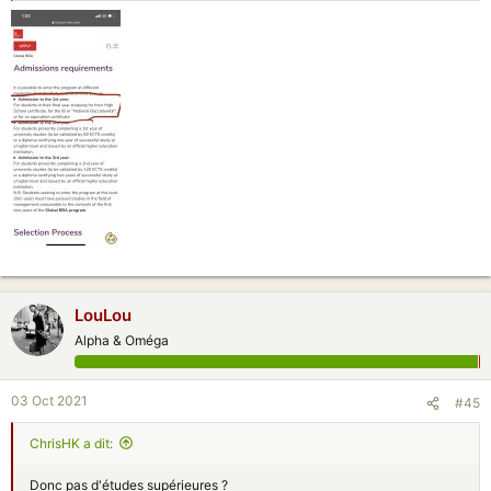
Son école à Pékin, des élèves sont partis aux US, Allemagne, Hollande,
Russie et un Français il y a 5 ans, il a été accepté à l’université de Nice.
Et d’autres ont continué à étudier en Chine, Tsinghua, Keji daxue,
jiatong university, Fudan et autres.
LouLou
Alpha & Oméga
03 Oct 2021
#45
ChrisHK a dit:
Donc pas d'études supérieures ?