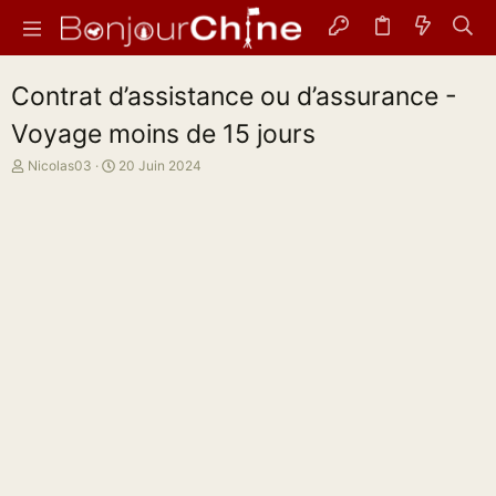
Contrat d’assistance ou d’assurance -
Voyage moins de 15 jours
A
D
Nicolas03
20 Juin 2024
u
a
t
t
e
e
u
d
r
e
d
d
e
é
l
b
a
u
d
t
i
s
c
u
s
s