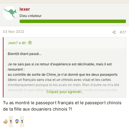
lexer
Dieu créateur
03 Nov 2022
#27
Jean7 a dit:
Bientôt étant passé...
Je ne sais pas si ce retour d'expérience est déclinable, mais il est
rassurant :
au contrôle de sortie de Chine, je n'ai donné que les deux passeports
(donc un français sans visa et un chinois avec visa) et les cartes
d'embarquement puisque le les avais en main. Rien d'autre ne m'a été
demandé (à part retirer le masque quelques secondes et mon ancien
Cliquez pour agrandir...
passeport qui contient la date de ma dernière entrée en Chine).
Ni le billet retour, ni la lettre de consentement du parent chinois.
Tu as montré le passeport français et le passeport chinois
de ta fille aux douaniers chinois ?!
Pour les billets retour, je suppose tout simplement qu'en entrant le
numéro du passeport sur son terminal, le douanier a directement l'info.
Pour l'autorisation de sortie du territoire d'une fillette chinoise de moins
1
1
de 3 ans avec un français qui n'a même pas le même nom... Ben je ne