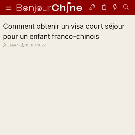
Comment obtenir un visa court séjour
pour un enfant franco-chinois
A
D
Jean7
15 Juil 2022
u
a
t
t
e
e
u
d
r
e
d
d
e
é
l
b
a
u
d
t
i
s
c
u
s
s