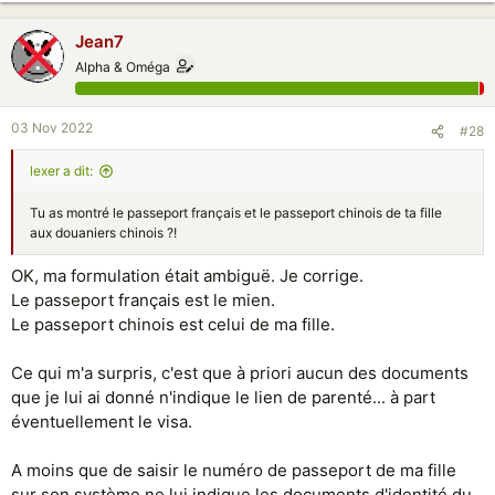
sais pas trop sur quoi il s'est basé.
Jean7
Avant la douane, il y a un nouveau guichet qui scanne le QR de la carte
Alpha & Oméga
entry-exit que l'on a sur son téléphone "grâce au" nouveau guichet
précédent où on explique comment l'implanter sur son téléphone.
Quand ça sera à refaire, je dirais que je n'ai pas de téléphone, ça ne
03 Nov 2022
peut pas aller moins vite.
#28
Sinon, je suis passé par l'aéroport de Guangzhou juste avant l'orage...
lexer a dit:
C'est bon de savoir qu'on a de la chance ;-))
Tu as montré le passeport français et le passeport chinois de ta fille
aux douaniers chinois ?!
OK, ma formulation était ambiguë. Je corrige.
Le passeport français est le mien.
Le passeport chinois est celui de ma fille.
Ce qui m'a surpris, c'est que à priori aucun des documents
que je lui ai donné n'indique le lien de parenté... à part
éventuellement le visa.
A moins que de saisir le numéro de passeport de ma fille
sur son système ne lui indique les documents d'identité du