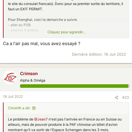
le site du consulat francais). Donc pour sa premier sortie du territoire, il
faut un EXIT PERMIT.
Pour Shanghai, voici la demarche a suivre.
- aller au PSB
- amener 4 photos
Cliquez pour agrandir...
- certificat de naissance (livret vert)
- Carte Identite du parent chinois
Ca a l'air pas mal, vous avez essayé ?
- Passeport du parent etranger
Dernière édition:
19 Juil 2022
Attention, une fois delivre ce livret bleu, il n'est valable que 3 mois.
Une fois a l'etranger, il faut faire une demande de visa pour l'enfant afin
qu'il puisse revenir en Chine.
Une fois en Chine, aller au bureau de police local pour enregistrer
Crimson
l'enfant.
Alpha & Oméga
18 Juil 2022
#23
ChrisHK a dit:
Le problème de
@Jean7
n'est pas l'arrivée en France ou en Suisse ou
ailleurs, mais de pouvoir produire à la PAF chinoise un billet d'avion
montrant qu'il va sortir de l'Espace Schengen dans les 3 mois.