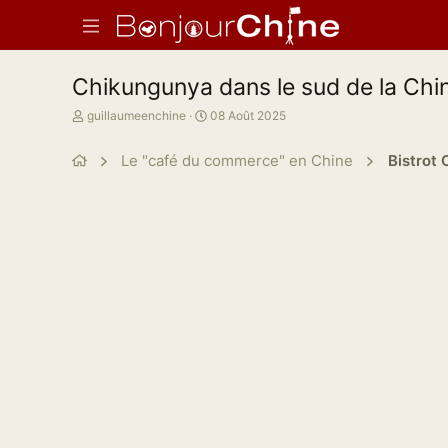
Chikungunya dans le sud de la Chi
A
D
guillaumeenchine
08 Août 2025
u
a
t
t
Le "café du commerce" en Chine
Bistrot 
e
e
u
d
r
e
d
d
e
é
l
b
a
u
d
t
i
s
c
u
s
s
i
o