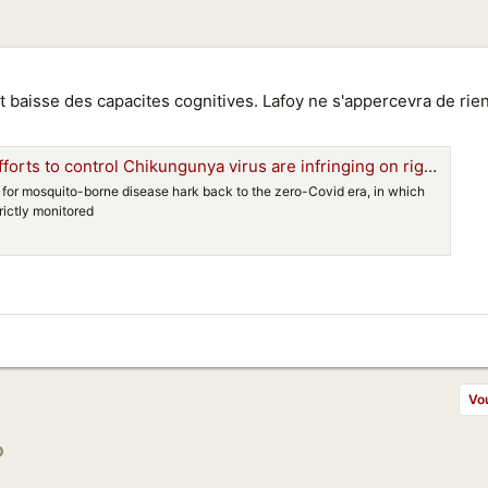
t baisse des capacites cognitives. Lafoy ne s'appercevra de rie
forts to control Chikungunya virus are infringing on rights
for mosquito-borne disease hark back to the zero-Covid era, in which
trictly monitored
Vou
p
l
Lien