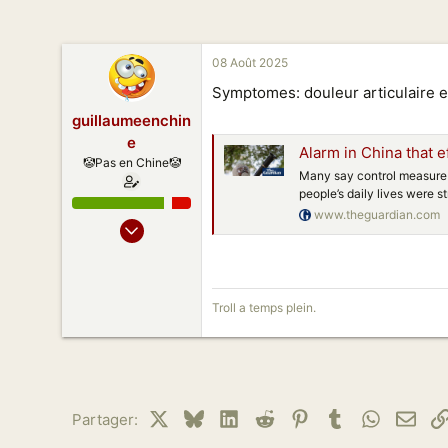
n
08 Août 2025
Symptomes: douleur articulaire e
guillaumeenchin
e
Alarm in China that ef
🤡Pas en Chine🤡
Many say control measure 
people’s daily lives were s
www.theguardian.com
09 Sept 2019
9 515
695
178
Troll a temps plein.
51
X
Bluesky
LinkedIn
Reddit
Pinterest
Tumblr
WhatsAp
Emai
Partager: