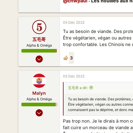
@chwpaul
: Les nouilles aux 
05 Déc 2022
Tu as besoin de viande. Des proté
Être végétarien, végan ou autres
五毛哥
trop confortable. Les Chinois ne
Alpha & Oméga
04 Fev 2013
3
3 019
3 320
05 Déc 2022
173
五毛哥 a dit:
Malyn
Tu as besoin de viande. Des protéines, 
Alpha & Oméga
Être végétarien, végan ou autres conner
connaissent pas la déprime, et donc ma
23 Juil 2010
3 118
Pas trop non. Je le dirais à mon 
1 438
fait cuire un morceau de viande a
173