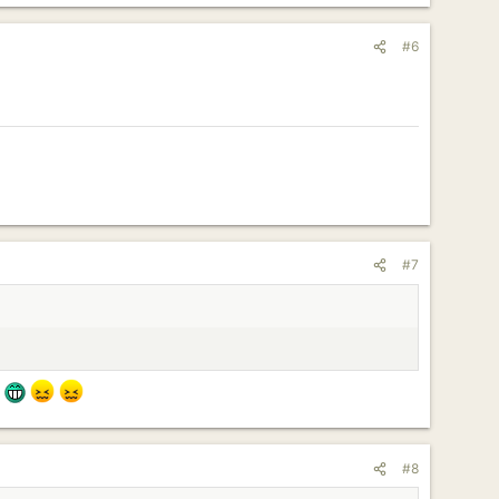
#6
#7
.
#8