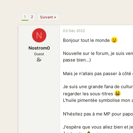
n
1
2
Suivant
03 Déc 2022
N
Bonjour tout le monde
Nostrom0
Nouvelle sur le forum, je suis ve
Guest
passe bien...)
Mais je n'allais pas passer à côté
Je suis une grande fana de cultu
regarder les sous-titres
L'huile pimentée symbolise mon a
N'hésitez pas à me MP pour papote
J'espère que vous allez bien et j