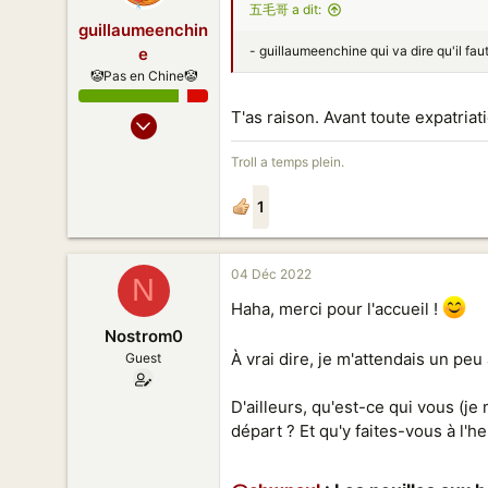
五毛哥 a dit:
guillaumeenchin
- guillaumeenchine qui va dire qu'il fau
e
🤡Pas en Chine🤡
T'as raison. Avant toute expatriat
09 Sept 2019
9 515
Troll a temps plein.
695
178
1
51
04 Déc 2022
N
Haha, merci pour l'accueil !
Nostrom0
À vrai dire, je m'attendais un pe
Guest
D'ailleurs, qu'est-ce qui vous (je
départ ? Et qu'y faites-vous à l'h