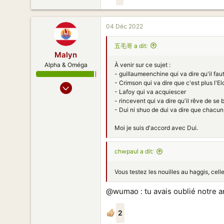
04 Déc 2022
五毛哥 a dit:
Malyn
À venir sur ce sujet :
Alpha & Oméga
- guillaumeenchine qui va dire qu'il fau
- Crimson qui va dire que c'est plus l'El
23 Juil 2010
- Lafoy qui va acquiescer
3 118
- rincevent qui va dire qu'il rêve de se 
1 438
- Dui ni shuo de dui va dire que chacun 
173
Moi je suis d'accord avec Dui.
Canton
chwpaul a dit:
Vous testez les nouilles au haggis, cel
@wumao : tu avais oublié notre a
2