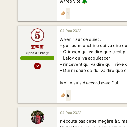
À très vite
1
04 Déc 2022
À venir sur ce sujet :
- guillaumeenchine qui va dire qu'
五毛哥
- Crimson qui va dire que c'est pl
Alpha & Oméga
- Lafoy qui va acquiescer
04 Fev 2013
- rincevent qui va dire qu'il rêve 
- Dui ni shuo de dui va dire que c
3 019
3 320
Moi je suis d'accord avec Dui.
173
9
04 Déc 2022
n’écoute pas cette mégère à 5 m