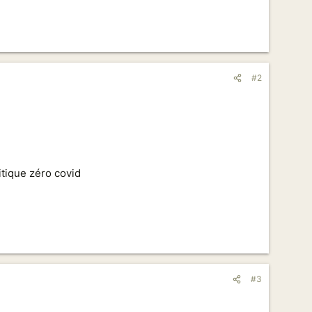
#2
litique zéro covid
#3