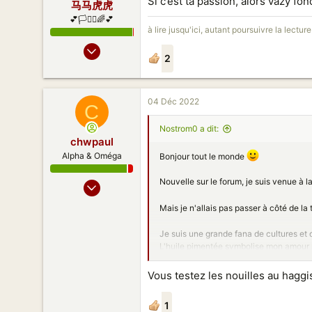
Si c’est ta passion, alors vazy fon
马马虎虎
💕🏳️‍⚧️⚧️🌈💕
à lire jusqu'ici, autant poursuivre la lectur
10 Avr 2010
2
7 793
7 976
188
04 Déc 2022
C
Nostrom0 a dit:
chwpaul
Alpha & Oméga
Bonjour tout le monde
Nouvelle sur le forum, je suis venue à l
20 Juil 2009
4 589
Mais je n'allais pas passer à côté de la
1 185
178
Je suis une grande fana de cultures et 
L'huile pimentée symbolise mon amour po
N'hésitez pas à me MP pour papoter, ça 
Vous testez les nouilles au haggi
J'espère que vous allez bien et je vous
1
À très vite