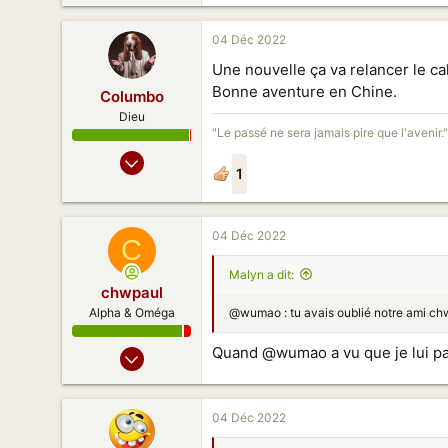
04 Déc 2022
Une nouvelle ça va relancer le ca
Bonne aventure en Chine.
Columbo
Dieu
"Le passé ne sera jamais pire que l'avenir."
16 Mai 2019
1
1 004
311
123
04 Déc 2022
C
艾菲爾鐵塔
Malyn a dit:
chwpaul
@wumao : tu avais oublié notre ami chw
Alpha & Oméga
20 Juil 2009
Quand @wumao a vu que je lui parl
4 589
1 185
04 Déc 2022
178