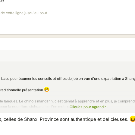
ce
e de cette ligne jusqu'au bout
a base pour écumer les conseils et offres de job en vue d'une expatriation à Shang
 traditionnelle présentation
de langues. Le chinois mandarin, c'est génial à apprendre et en plus, je compren
ur la nourriture sichuanaise, j'en mets partout.
Cliquez pour agrandir...
fait toujours plaisir
s, celles de Shanxi Province sont authentique et delicieuses.
 souhaite une bonne fin d'années !