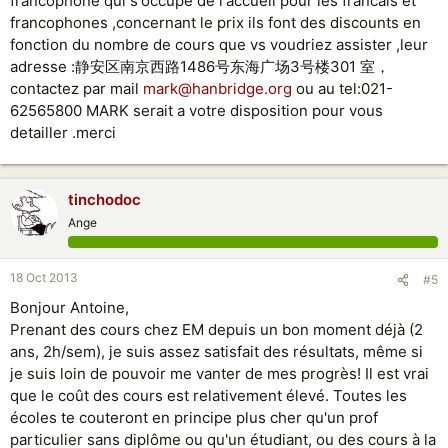
francophone qui s'occupe de l'accueil pour les francais et
francophones ,concernant le prix ils font des discounts en
fonction du nombre de cours que vs voudriez assister ,leur
adresse :静安区南京西路1486号东海广场3号楼301 室，
contactez par mail
mark@hanbridge.org
ou au tel:021-
62565800 MARK serait a votre disposition pour vous
detailler .merci
tinchodoc
Ange
18 Oct 2013
#5
Bonjour Antoine,
Prenant des cours chez EM depuis un bon moment déjà (2
ans, 2h/sem), je suis assez satisfait des résultats, même si
je suis loin de pouvoir me vanter de mes progrès! Il est vrai
que le coût des cours est relativement élevé. Toutes les
écoles te couteront en principe plus cher qu'un prof
particulier sans diplôme ou qu'un étudiant, ou des cours à la