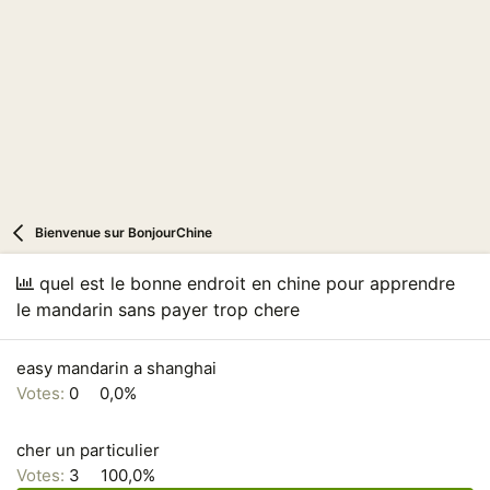
i
o
n
Bienvenue sur BonjourChine
quel est le bonne endroit en chine pour apprendre
le mandarin sans payer trop chere
easy mandarin a shanghai
Votes:
0
0,0%
cher un particulier
Votes:
3
100,0%