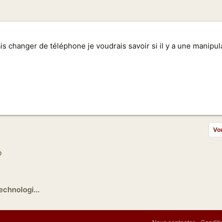
is changer de téléphone je voudrais savoir si il y a une manipul
Vou
p
l
Lien
Informatique et Nouvelles technologies en Chine