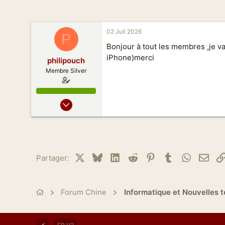
n
02 Juil 2026
P
Bonjour à tout les membres ,je va
iPhone)merci
philipouch
Membre Silver
31 Août 2016
40
7
53
67
X
Bluesky
LinkedIn
Reddit
Pinterest
Tumblr
WhatsAp
Emai
Partager:
Forum Chine