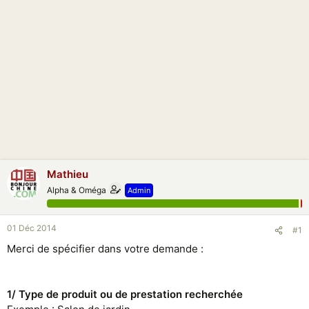
i
o
n
Mathieu
Alpha & Oméga
Admin
01 Déc 2014
#1
Merci de spécifier dans votre demande :
1/ Type de produit ou de prestation recherchée