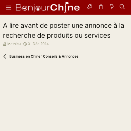
A lire avant de poster une annonce à la
recherche de produits ou services
A
D
Mathieu
01 Déc 2014
u
a
t
t
Business en Chine : Conseils & Annonces
e
e
u
d
r
e
d
d
e
é
l
b
a
u
d
t
i
s
c
u
s
s