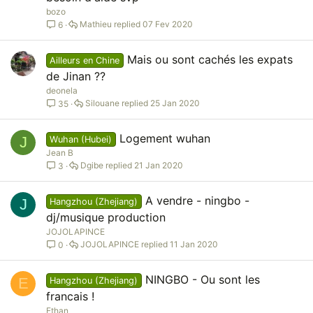
bozo
Mathieu
07 Fev 2020
6
Mais ou sont cachés les expats
Ailleurs en Chine
de Jinan ??
deonela
Silouane
25 Jan 2020
35
Logement wuhan
J
Wuhan (Hubei)
Jean B
Dgibe
21 Jan 2020
3
A vendre - ningbo -
J
Hangzhou (Zhejiang)
dj/musique production
JOJOLAPINCE
JOJOLAPINCE
11 Jan 2020
0
NINGBO - Ou sont les
E
Hangzhou (Zhejiang)
francais !
Ethan