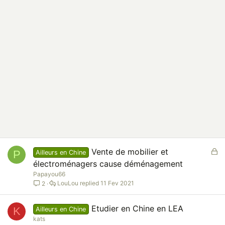
F
Vente de mobilier et
P
Ailleurs en Chine
e
électroménagers cause déménagement
r
Papayou66
m
LouLou
11 Fev 2021
2
é
Etudier en Chine en LEA
K
Ailleurs en Chine
kats