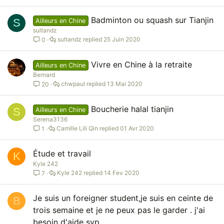
Badminton ou squash sur Tianjin
S
Ailleurs en Chine
sultandz
sultandz
25 Juin 2020
0
Vivre en Chine à la retraite
Ailleurs en Chine
Bernard
chwpaul
13 Mai 2020
20
Boucherie halal tianjin
S
Ailleurs en Chine
Serena3136
Camille Lili Qin
01 Avr 2020
1
Étude et travail
K
Kyle 242
Kyle 242
14 Fev 2020
7
Je suis un foreigner student,je suis en ceinte de
B
trois semaine et je ne peux pas le garder . j'ai
besoin d'aide svp