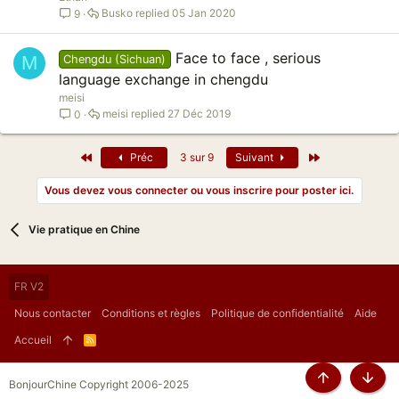
Busko
05 Jan 2020
9
Face to face , serious
M
Chengdu (Sichuan)
language exchange in chengdu
meisi
meisi
27 Déc 2019
0
Premier
Dernier
Préc
3 sur 9
Suivant
Vous devez vous connecter ou vous inscrire pour poster ici.
Vie pratique en Chine
FR V2
Nous contacter
Conditions et règles
Politique de confidentialité
Aide
Accueil
R
S
S
BonjourChine Copyright 2006-2025
Haut
Bas