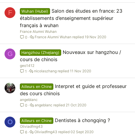
Salon des études en france: 23
F
Wuhan (Hubei)
établissements d’enseignement supérieur
français à wuhan
France Alumni Wuhan
France Alumni Wuhan
19 Nov 2020
0
Nouveaux sur hangzhou /
G
Hangzhou (Zhejiang)
cours de chinois
geo1412
nicolaszhang
11 Nov 2020
1
Interpret et guide et professeur
Ailleurs en Chine
des cours chinois
angeblanc
angeblanc
21 Oct 2020
0
Dentistes à chongqing ?
O
Ailleurs en Chine
Oliviadfmg43
Oliviadfmg43
02 Sept 2020
6