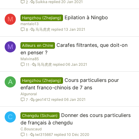
Suikka
20 Jan 2021
2
Epilation à Ningbo
M
Hangzhou (Zhejiang)
mantalo13
马马虎虎
13 Jan 2021
8
Carafes filtrantes, que doit-on
M
Ailleurs en Chine
en penser ?
Malvina85
马马虎虎
06 Jan 2021
11
Cours particuliers pour
A
Hangzhou (Zhejiang)
enfant franco-chinois de 7 ans
Algunoral
geo1412
06 Jan 2021
7
Donner des cours particuliers
C
Chengdu (Sichuan)
de français à chengdu
C.Bouscaud
lwl315667
10 Déc 2020
1