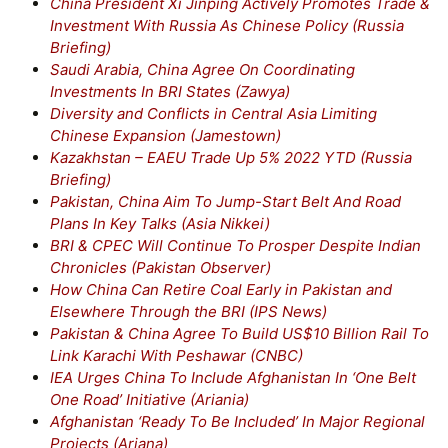
China President Xi Jinping Actively Promotes Trade &
Investment With Russia As Chinese Policy (Russia
Briefing)
Saudi Arabia, China Agree On Coordinating
Investments In BRI States (Zawya)
Diversity and Conflicts in Central Asia Limiting
Chinese Expansion (Jamestown)
Kazakhstan – EAEU Trade Up 5% 2022 YTD (Russia
Briefing)
Pakistan, China Aim To Jump-Start Belt And Road
Plans In Key Talks (Asia Nikkei)
BRI & CPEC Will Continue To Prosper Despite Indian
Chronicles (Pakistan Observer)
How China Can Retire Coal Early in Pakistan and
Elsewhere Through the BRI (IPS News)
Pakistan & China Agree To Build US$10 Billion Rail To
Link Karachi With Peshawar (CNBC)
IEA Urges China To Include Afghanistan In ‘One Belt
One Road’ Initiative (Ariania)
Afghanistan ‘Ready To Be Included’ In Major Regional
Projects (Ariana)