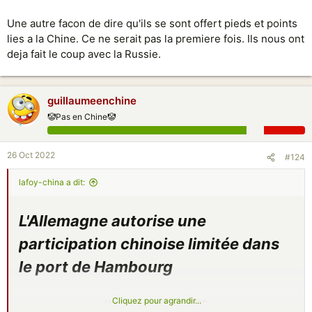
Une autre facon de dire qu'ils se sont offert pieds et points
lies a la Chine. Ce ne serait pas la premiere fois. Ils nous ont
deja fait le coup avec la Russie.
guillaumeenchine
🤡Pas en Chine🤡
26 Oct 2022
#124
lafoy-china a dit:
L'Allemagne autorise une
participation chinoise limitée dans
le port de Hambourg
Cliquez pour agrandir...
Voir la pièce jointe 127920