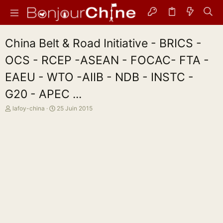
China Belt & Road Initiative - BRICS -
OCS - RCEP -ASEAN - FOCAC- FTA -
EAEU - WTO -AIIB - NDB - INSTC -
G20 - APEC ...
A
D
lafoy-china
25 Juin 2015
u
a
t
t
e
e
u
d
r
e
d
d
e
é
l
b
a
u
d
t
i
s