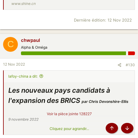
www.shine.cn
Dernière édition:
12 Nov 2022
chwpaul
C
Alpha & Oméga
12 Nov 2022
#130
lafoy-china a dit:
Les nouveaux pays candidats à
l'expansion des BRICS
par Chris Devonshire-Ellis
Voir la pièce jointe 128227
9 novembre 2022
Cliquez pour agrandir...
S'ils sont acceptés, les nouveaux membres