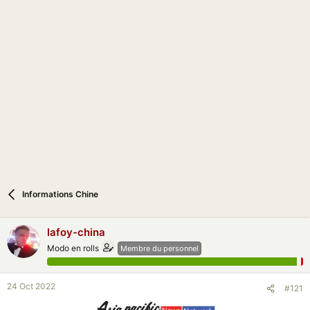
c
u
s
s
i
o
n
Informations Chine
lafoy-china
Modo en rolls
Membre du personnel
24 Oct 2022
#121