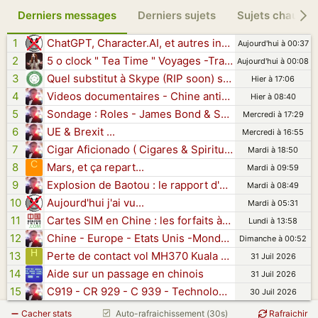
Derniers messages
Derniers sujets
Sujets chauds
1
ChatGPT, Character.AI, et autres intelligences artificielles
Aujourd'hui à 00:37
2
5 o clock " Tea Time " Voyages -Traditions - Art de vivre ...
Aujourd'hui à 00:08
3
Quel substitut à Skype (RIP soon) svp fonctionnant en Chine ?
Hier à 17:06
4
Videos documentaires - Chine antique - Dynasties - Histoire - Technologies - Arts - Traditions - Populations - Nature - Economie> 2026 ...
Hier à 08:40
5
Sondage : Roles - James Bond & Services Secrets au cinema et en series TV - Actualites ...
Mercredi à 17:29
6
UE & Brexit ...
Mercredi à 16:55
7
Cigar Aficionado ( Cigares & Spiritueux)
Mardi à 18:50
C
8
Mars, et ça repart...
Mardi à 09:59
9
Explosion de Baotou : le rapport d'enquête pointe 86 minutes de gestion défaillante
Mardi à 08:49
10
Aujourd'hui j'ai vu...
Mardi à 05:31
11
Cartes SIM en Chine : les forfaits à prix cassé des plateformes tierces disparaissent
Lundi à 13:58
12
Chine - Europe - Etats Unis -Monde - Politiques >>> Industries vehicules electriques et hybrides ...
Dimanche à 00:52
H
13
Perte de contact vol MH370 Kuala Lumpur - Pékin
31 Juil 2026
14
Aide sur un passage en chinois
31 Juil 2026
15
C919 - CR 929 - C 939 - Technologies - Usines Airbus Tianjin - Airbus - Aviation civile en Chine & Hong Kong - Trafic Aerien - Vols - Actualites ...
30 Juil 2026
Cacher stats
Auto-rafraichissement (30s)
Rafraichir