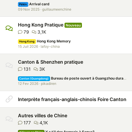
Arrival card
Pékin
09 Nov 2025
guillaumeenchine
Hong Kong Pratique
Nouveau
79
3,1K
Hong Kong Memory
Hong Kong
15 Juil 2026
lafoy-china
Canton & Shenzhen pratique
131
3K
Bureau de poste ouvert à Guangzhou durant le nouvel an chinois 2026 ? Alternatives ?
Canton (Guangdong)
12 Fev 2026
pikadiren
Interprète français-anglais-chinois Foire Canton
Autres villes de Chine
177
4,1K
Y a t'il des français à Sanya?