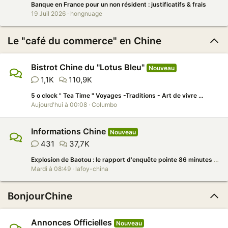
Banque en France pour un non résident : justificatifs & frais
19 Juil 2026
hongnuage
Le "café du commerce" en Chine
Bistrot Chine du "Lotus Bleu"
Nouveau
1,1K
110,9K
5 o clock " Tea Time " Voyages -Traditions - Art de vivre ...
Aujourd'hui à 00:08
Columbo
Informations Chine
Nouveau
431
37,7K
Explosion de Baotou : le rapport d'enquête pointe 86 minutes de gestion défaillante
Mardi à 08:49
lafoy-china
BonjourChine
Annonces Officielles
Nouveau