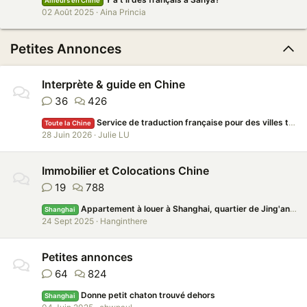
Ailleurs en Chine
02 Août 2025
Aina Princia
Petites Annonces
Interprète & guide en Chine
36
426
Service de traduction française pour des villes telles que Yiwu, Shanghai, Yongkang, Hangzhou, etc.
Toute la Chine
28 Juin 2026
Julie LU
Immobilier et Colocations Chine
19
788
Appartement à louer à Shanghai, quartier de Jing'an /Apartment for Rent in Jing'an District, Shanghai
Shanghai
24 Sept 2025
Hanginthere
Petites annonces
64
824
Donne petit chaton trouvé dehors
Shanghai