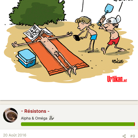
- Résistons -
Alpha & Oméga
20 Août 2016
#9