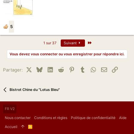
5
Dernier
1 sur 37
Suivant
Vous devez vous connecter ou vous enregistrer pour répondre ici.
X
Bluesky
LinkedIn
Reddit
Pinterest
Tumblr
WhatsApp
Email
Lien
Partager:
Bistrot Chine du "Lotus Bleu"
FR V2
Nous contacter
Conditions et règles
Politique de confidentialité
Aide
Accueil
R
S