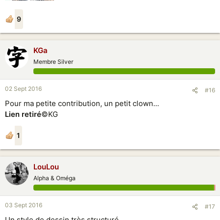
9
KGa
Membre Silver
02 Sept 2016
#16
Pour ma petite contribution, un petit clown...
Lien retiré
©KG
1
LouLou
Alpha & Oméga
03 Sept 2016
#17
Un style de dessin très structuré.