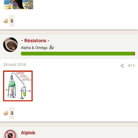
5
- Résistons -
Alpha & Oméga
29 Août 2016
#13
3
Alplob