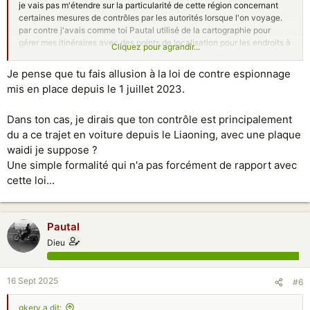
je vais pas m'étendre sur la particularité de cette région concernant
certaines mesures de contrôles par les autorités lorsque l'on voyage.
par contre j'avais comme toi Pautal utilisé de la cartographie pour
gérer mes itinéraires avec des points de localisation pour les endroits à
Cliquez pour agrandir...
visiter.
ayant eu droit lors de l'un des multiples check point à la vérification de
Je pense que tu fais allusion à la loi de contre espionnage
mon mobile au sujet de la cartographie je me suis renseigné sur le
mis en place depuis le 1 juillet 2023.
pourquoi ( peut-être certains ont été confrontés au problème ) et donc
cette lois du 1er juillet 2024 que j'avais survolé m'est revenue en
mémoire.
Dans ton cas, je dirais que ton contrôle est principalement
du coup la géo-localisation et son data par exemple ça coince.
du a ce trajet en voiture depuis le Liaoning, avec une plaque
y a-t-il des gens du forum ayant eu un contrôle sur leur appareils
waidi je suppose ?
électroniques?
Une simple formalité qui n'a pas forcément de rapport avec
cette loi...
Pautal
Dieu
16 Sept 2025
#6
gkerv a dit: