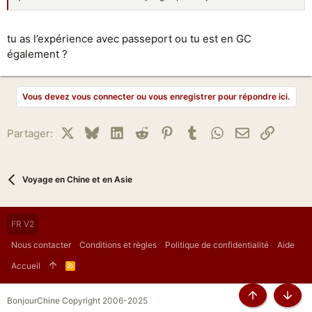
tu as l’expérience avec passeport ou tu est en GC
également ?
Vous devez vous connecter ou vous enregistrer pour répondre ici.
X
Bluesky
LinkedIn
Reddit
Pinterest
Tumblr
WhatsApp
Email
Lien
Partager:
Voyage en Chine et en Asie
FR V2
Nous contacter
Conditions et règles
Politique de confidentialité
Aide
Accueil
R
S
S
BonjourChine Copyright 2006-2025
Haut
Bas