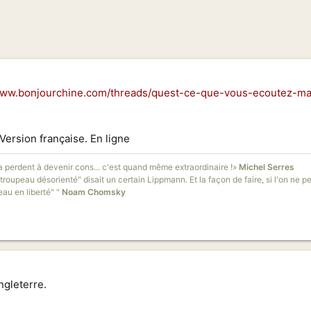
www.bonjourchine.com/threads/quest-ce-que-vous-ecoutez-mai
Version française. En ligne
la perdent à devenir cons... c'est quand même extraordinaire !»
Michel Serres
oupeau désorienté" disait un certain Lippmann. Et la façon de faire, si l'on ne peu
au en liberté" "
Noam Chomsky
ngleterre.