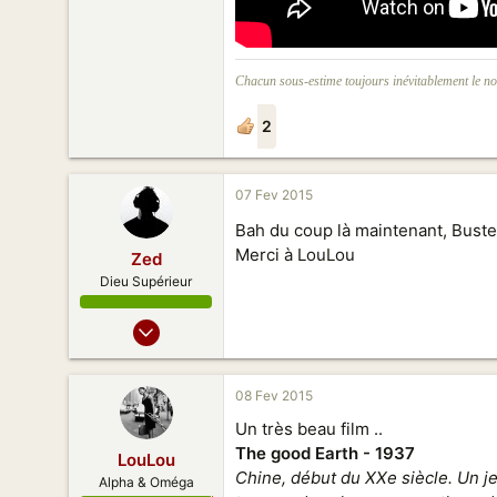
Chacun sous-estime toujours inévitablement le no
2
07 Fev 2015
Bah du coup là maintenant, Bust
Merci à LouLou
Zed
Dieu Supérieur
27 Sept 2007
419
832
08 Fev 2015
138
Un très beau film ..
Guangzhou
The good Earth - 1937
LouLou
Chine, début du XXe siècle. Un je
Alpha & Oméga