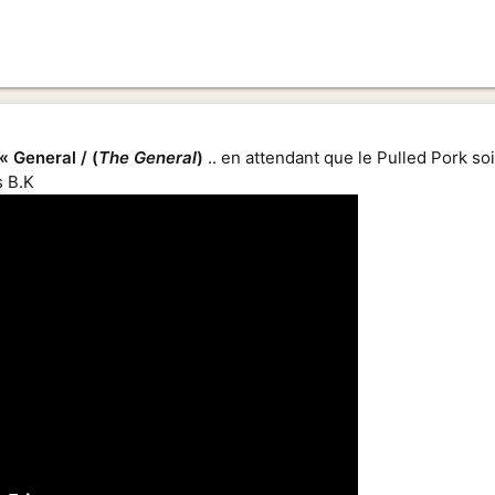
« General / (
The General
)
.. en attendant que le Pulled Pork soit
s B.K