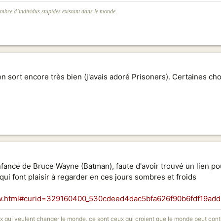
mbre d’individus stupides existant dans le monde.
'en sort encore très bien (j'avais adoré Prisoners). Certaines c
nfance de Bruce Wayne (Batman), faute d'avoir trouvé un lien po
qui font plaisir à regarder en ces jours sombres et froids
5tw.html#curid=329160400_530cdeed4dac5bfa626f90b6fdf19add
ux qui veulent changer le monde, ce sont ceux qui croient que le monde peut conti