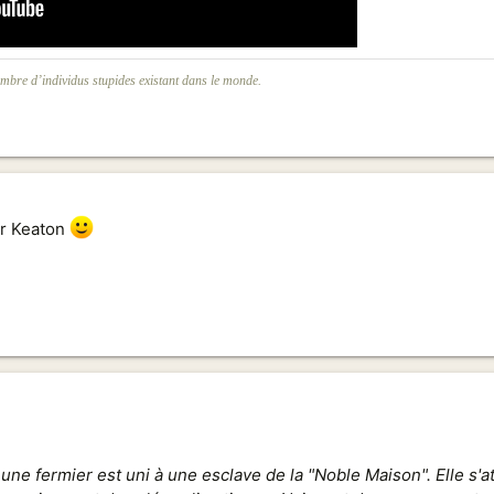
mbre d’individus stupides existant dans le monde.
er Keaton
une fermier est uni à une esclave de la "Noble Maison". Elle s'