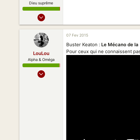
Dieu suprême
16 Déc 2010
1 345
1 110
07 Fev 2015
168
Buster Keaton :
Le Mécano de la 
Pour ceux qui ne connaissent pa
LouLou
Alpha & Oméga
14 Juil 2007
2 062
2 064
188