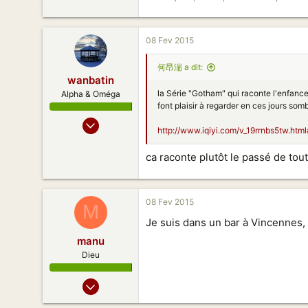
500
138
08 Fev 2015
Binzhou - Qingdao, Shandong
何昂湍 a dit:
wanbatin
la Série "Gotham" qui raconte l'enfance
Alpha & Oméga
font plaisir à regarder en ces jours somb
15 Jan 2013
http://www.iqiyi.com/v_19rrnbs5tw.
1 998
2 289
ca raconte plutôt le passé de tou
173
Suresnes
08 Fev 2015
M
Je suis dans un bar à Vincennes, 
manu
Dieu
17 Déc 2006
948