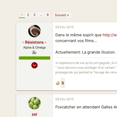
n
1
2
3
...
8
Suivant
06 Fev 2015
Dans le même esprit que
http://
concernant vos films...
- Résistons -
Alpha & Oméga
Actuellement: La grande illusion. 
«L'espérance de vie qu'ils ont gagnée, ils 
30 Août 2014
" nous devons nous protéger d'un certain "tr
9 057
propagande qui permet le "lavage de cerve
8 578
188
5
法国
06 Fev 2015
Foxcatcher en attendant Galles A
zel