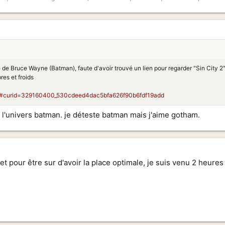
 de Bruce Wayne (Batman), faute d'avoir trouvé un lien pour regarder "Sin City 2",
res et froids
html#curid=329160400_530cdeed4dac5bfa626f90b6fdf19add
t l'univers batman. je déteste batman mais j'aime gotham.
et pour être sur d'avoir la place optimale, je suis venu 2 heures