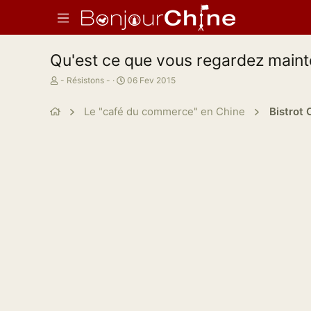
Qu'est ce que vous regardez main
A
D
- Résistons -
06 Fev 2015
u
a
t
t
Le "café du commerce" en Chine
Bistrot 
e
e
u
d
r
e
d
d
e
é
l
b
a
u
d
t
i
s
c
u
s
s
i
o