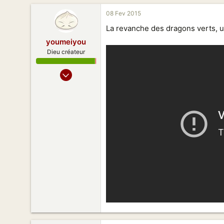
417
08 Fev 2015
128
La revanche des dragons verts, u
Beijing
youmeiyou
Dieu créateur
02 Juil 2013
1 004
823
158
Paris