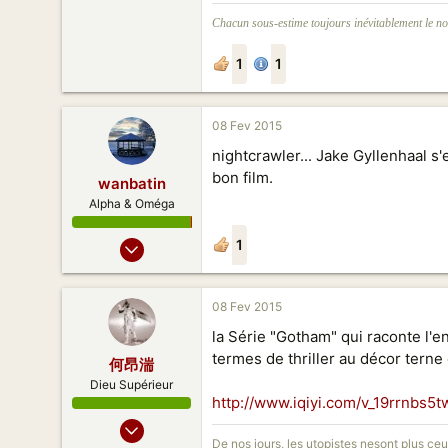
Chacun sous-estime toujours inévitablement le no
1
1
08 Fev 2015
nightcrawler... Jake Gyllenhaal s
bon film.
wanbatin
Alpha & Oméga
15 Jan 2013
1
1 998
2 289
08 Fev 2015
173
la Série "Gotham" qui raconte l'e
Suresnes
termes de thriller au décor terne 
何昂湍
Dieu Supérieur
http://www.iqiyi.com/v_19rrnbs
10 Jan 2007
De nos jours, les utopistes nesont plus ce
521