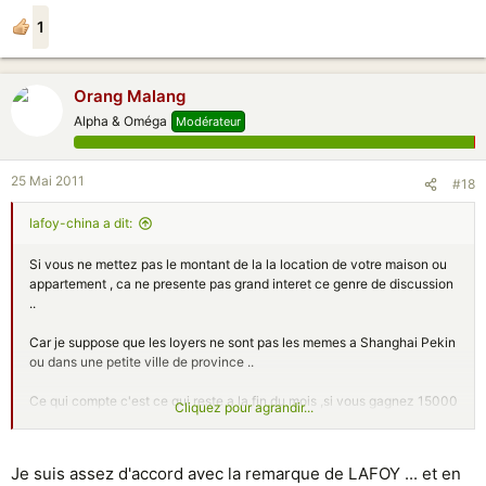
1
Orang Malang
Alpha & Oméga
Modérateur
25 Mai 2011
#18
lafoy-china a dit:
Si vous ne mettez pas le montant de la la location de votre maison ou
appartement , ca ne presente pas grand interet ce genre de discussion
..
Car je suppose que les loyers ne sont pas les memes a Shanghai Pekin
ou dans une petite ville de province ..
Ce qui compte c'est ce qui reste a la fin du mois ,si vous gagnez 15000
Cliquez pour agrandir...
a Shanghai avec 8000 de loyer et 15000 en province avec un loyer de
2500 pour un appartement du meme genre ,ca fait une difference a la
fin du mois .
Je suis assez d'accord avec la remarque de LAFOY ... et en