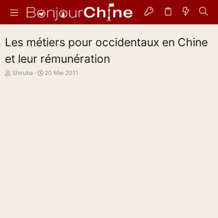
Les métiers pour occidentaux en Chine
et leur rémunération
A
D
Shiruba
20 Mai 2011
u
a
t
t
e
e
u
d
r
e
d
d
e
é
l
b
a
u
d
t
i
s
c
u
s
s