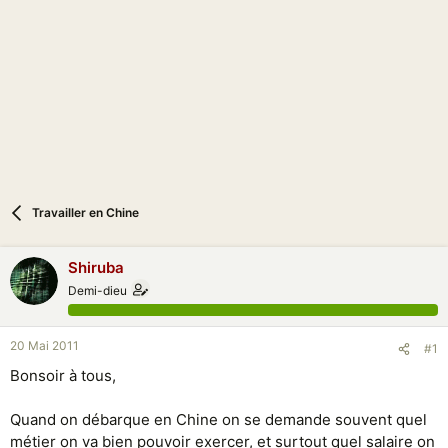
i
o
n
Travailler en Chine
Shiruba
Demi-dieu
20 Mai 2011
#1
Bonsoir à tous,
Quand on débarque en Chine on se demande souvent quel
métier on va bien pouvoir exercer, et surtout quel salaire on