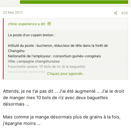
25 Mai 2011
#20
chine-experience a dit:
Le poste d'un copain breton :
Intitulé du poste : bucheron, réducteur de tête dans la forêt de
Changshu
Nationalité de l'employeur : consortium guinéo-congolais
Ville: campagne changshunaise
Fourchette salaire: 10 bols de riz (à la baguette)
Ancienneté: patriarche
Cliquez pour agrandir...
Niveau d'éducation : Licence de bucheron, Master de Givaro
Années d'expériences pro: un siècle
Niveau de Chinois: basiquement courant (couramment basique)
Attends, je ne t'ai pas dit ... J'ai été augmenté ... J'ai le droit
Couverture sociale: frais de maraboutage et concoctions remboursés
de manger mes 10 bols de riz avec deux baguettes
Jours de congés payés: 365 par an
désormais ...
Ok, je sors
Mais comme je mange désormais plus de grains à la fois,
j'épargne moins ...