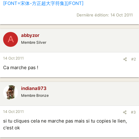
[FONT=宋体-方正超大字符集][/FONT]
Dernière édition:
14 Oct 2011
abbyzor
A
Membre Silver
14 Oct 2011
#2
Ca marche pas !
indiana973
Membre Bronze
14 Oct 2011
#3
si tu cliques cela ne marche pas mais si tu copies le lien,
c'est ok