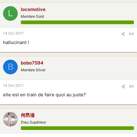
locomotive
L
Membre Gold
14 Oct 2011
#4
hallucinant !
bobo7594
B
Membre Silver
14 Oct 2011
#5
elle est en train de faire quoi au juste?
何昂湍
Dieu Supérieur