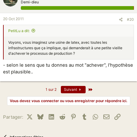
Demi-dieu
20 Oct 2011
#20
PetitLu a dit:
Voyons, vous imaginez une usine de latex, avec toutes les
infrastructures que ça implique, qui demanderait à une petite vieille
d'achever le processus de production ?
- selon le sens que tu donnes au mot "achever", l'hypothèse
est plausible..
Dernier
1 sur 2
Suivant
Vous devez vous connecter ou vous enregistrer pour répondre ici.
X
Bluesky
LinkedIn
Reddit
Pinterest
Tumblr
WhatsApp
Email
Lien
Partager: