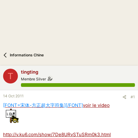
n
Informations Chine
tingting
T
Membre Silver
14 Oct 2011
#1
[FONT=宋体-方正超大字符集][/FONT]
voir le video
http://v.ku6.com/show/7De8URvSTuSRm0k3.html