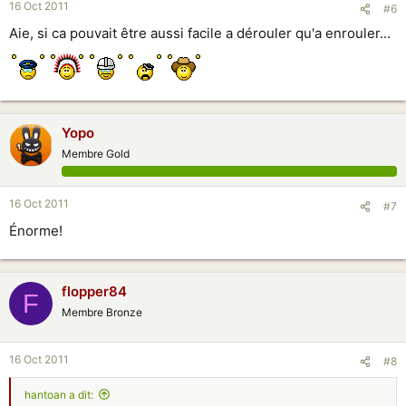
16 Oct 2011
#6
Aie, si ca pouvait être aussi facile a dérouler qu'a enrouler...
Yopo
Membre Gold
16 Oct 2011
#7
Énorme!
flopper84
F
Membre Bronze
16 Oct 2011
#8
hantoan a dit: