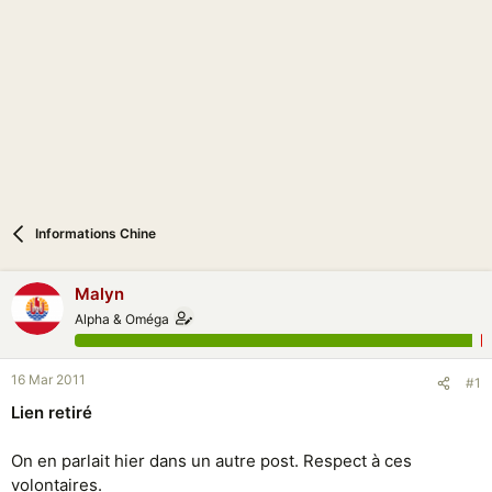
i
o
n
Informations Chine
Malyn
Alpha & Oméga
16 Mar 2011
#1
Lien retiré
On en parlait hier dans un autre post. Respect à ces
volontaires.