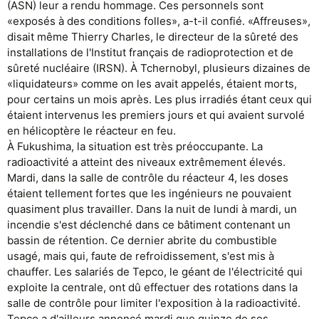
(ASN) leur a rendu hommage. Ces personnels sont
«exposés à des conditions folles», a-t-il confié. «Affreuses»,
disait même Thierry Charles, le directeur de la sûreté des
installations de l'Institut français de radioprotection et de
sûreté nucléaire (IRSN). À Tchernobyl, plusieurs dizaines de
«liquidateurs» comme on les avait appelés, étaient morts,
pour certains un mois après. Les plus irradiés étant ceux qui
étaient intervenus les premiers jours et qui avaient survolé
en hélicoptère le réacteur en feu.
À Fukushima, la situation est très préoccupante. La
radioactivité a atteint des niveaux extrêmement élevés.
Mardi, dans la salle de contrôle du réacteur 4, les doses
étaient tellement fortes que les ingénieurs ne pouvaient
quasiment plus travailler. Dans la nuit de lundi à mardi, un
incendie s'est déclenché dans ce bâtiment contenant un
bassin de rétention. Ce dernier abrite du combustible
usagé, mais qui, faute de refroidissement, s'est mis à
chauffer. Les salariés de Tepco, le géant de l'électricité qui
exploite la centrale, ont dû effectuer des rotations dans la
salle de contrôle pour limiter l'exposition à la radioactivité.
Tepco a d'ailleurs annoncé mardi que quinze de ses