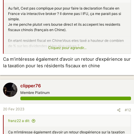
Au fait, Cest pas complique pour pour faire la declaration fiscale en
France via interactive broker ? Il donne pas l IFU, ça me parait pas si
simple.
Je me penche plutot vers bourse direct et ils accepent les residents
fiscaux chinois (français en Chine).
En etant resident fiscal en Chine:Vous etes taxé a hauteur de combien
de % sur les dividendes et les plus values ?
Cliquez pour agrandir...
Seulement 12.8% ? (Impots) et vous payez pas les 17.2% de
prelevement sociaux ?
Ca m’intéresse également d’avoir un retour d’expérience sur
la taxation pour les résidents fiscaux en chine
N y a t il pas 10% en plus lié a la convention fiscale france chine ?
Merci
clipper76
Membre Platinum
20 Fev 2023
#12
franz22 a dit:
Ca m’intéresse également d’avoir un retour d’expérience sur la taxation