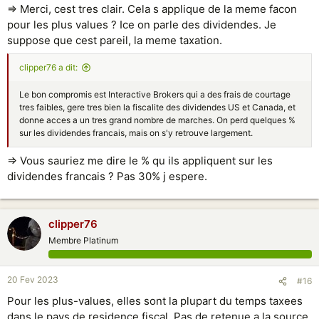
la retenue a la source par defaut est de 30%.
=> Merci, cest tres clair. Cela s applique de la meme facon
pour les plus values ? Ice on parle des dividendes. Je
suppose que cest pareil, la meme taxation.
clipper76 a dit:
Le bon compromis est Interactive Brokers qui a des frais de courtage
tres faibles, gere tres bien la fiscalite des dividendes US et Canada, et
donne acces a un tres grand nombre de marches. On perd quelques %
sur les dividendes francais, mais on s'y retrouve largement.
=> Vous sauriez me dire le % qu ils appliquent sur les
dividendes francais ? Pas 30% j espere.
clipper76
Membre Platinum
20 Fev 2023
#16
Pour les plus-values, elles sont la plupart du temps taxees
dans le pays de residence fiscal. Pas de retenue a la source.