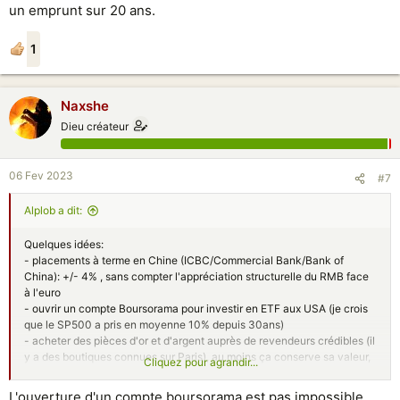
un emprunt sur 20 ans.
1
Naxshe
Dieu créateur
06 Fev 2023
#7
Alplob a dit:
Quelques idées:
- placements à terme en Chine (ICBC/Commercial Bank/Bank of
China): +/- 4% , sans compter l'appréciation structurelle du RMB face
à l'euro
- ouvrir un compte Boursorama pour investir en ETF aux USA (je crois
que le SP500 a pris en moyenne 10% depuis 30ans)
- acheter des pièces d'or et d'argent auprès de revendeurs crédibles (il
y a des boutiques connues sur Paris), au moins ça conserve sa valeur,
Cliquez pour agrandir...
et ça peut augmenter significativement lors des crises
- crypto: ça me semble être un pyramide de Ponzi, même si
L'ouverture d'un compte boursorama est pas impossible