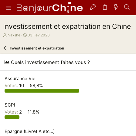
Investissement et expatriation en Chine
A
D
Naxshe
03 Fev 2023
u
a
t
t
Investissement et expatriation
e
e
u
d
Quels investissement faites vous ?
r
e
d
d
e
é
Assurance Vie
l
b
a
u
Votes:
10
58,8%
d
t
i
s
SCPI
c
Votes:
2
11,8%
u
s
s
i
Epargne (Livret A etc...)
o