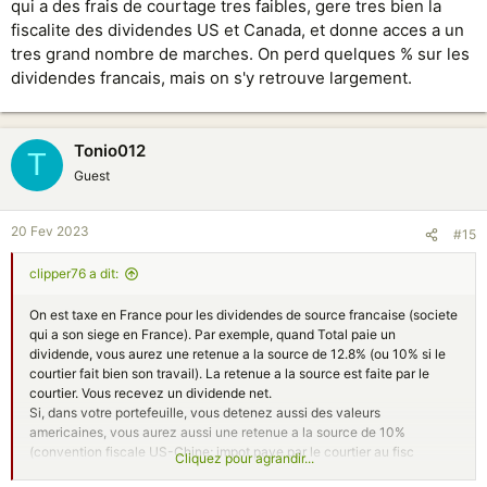
qui a des frais de courtage tres faibles, gere tres bien la
fiscalite des dividendes US et Canada, et donne acces a un
tres grand nombre de marches. On perd quelques % sur les
dividendes francais, mais on s'y retrouve largement.
Tonio012
T
Guest
20 Fev 2023
#15
clipper76 a dit:
On est taxe en France pour les dividendes de source francaise (societe
qui a son siege en France). Par exemple, quand Total paie un
dividende, vous aurez une retenue a la source de 12.8% (ou 10% si le
courtier fait bien son travail). La retenue a la source est faite par le
courtier. Vous recevez un dividende net.
Si, dans votre portefeuille, vous detenez aussi des valeurs
americaines, vous aurez aussi une retenue a la source de 10%
(convention fiscale US-Chine; impot paye par le courtier au fisc
Cliquez pour agrandir...
americain). Si votre courtier ne sait pas gerer cette convention fiscale,