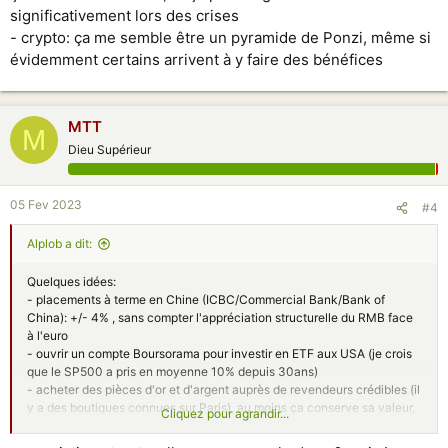
significativement lors des crises
- crypto: ça me semble être un pyramide de Ponzi, même si
évidemment certains arrivent à y faire des bénéfices
MTT
M
Dieu Supérieur
05 Fev 2023
#4
Alplob a dit:
Quelques idées:
- placements à terme en Chine (ICBC/Commercial Bank/Bank of
China): +/- 4% , sans compter l'appréciation structurelle du RMB face
à l'euro
- ouvrir un compte Boursorama pour investir en ETF aux USA (je crois
que le SP500 a pris en moyenne 10% depuis 30ans)
- acheter des pièces d'or et d'argent auprès de revendeurs crédibles (il
y a des boutiques connues sur Paris), au moins ça conserve sa valeur,
Cliquez pour agrandir...
et ça peut augmenter significativement lors des crises
- crypto: ça me semble être un pyramide de Ponzi, même si