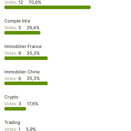
Votes:
12
70,6%
n
Compte titre
Votes:
5
29,4%
Immobilier France
Votes:
6
35,3%
Immobilier Chine
Votes:
6
35,3%
Crypto
Votes:
3
17,6%
Trading
Votes:
1
5,9%