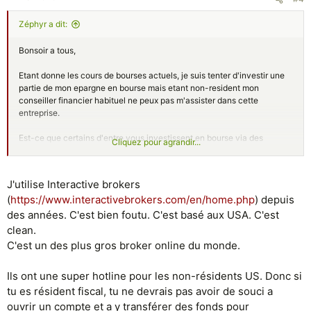
Zéphyr a dit:
Bonsoir a tous,
Etant donne les cours de bourses actuels, je suis tenter d'investir une
partie de mon epargne en bourse mais etant non-resident mon
conseiller financier habituel ne peux pas m'assister dans cette
entreprise.
Est-ce que certains d'entre vous investissent en bourse via des
Cliquez pour agrandir...
banques/plateformes en ligne? Je suis preneur de conseils et de
retours d'experience.
J'utilise Interactive brokers
Z.
(
https://www.interactivebrokers.com/en/home.php
) depuis
des années. C'est bien foutu. C'est basé aux USA. C'est
clean.
C'est un des plus gros broker online du monde.
Ils ont une super hotline pour les non-résidents US. Donc si
tu es résident fiscal, tu ne devrais pas avoir de souci a
ouvrir un compte et a y transférer des fonds pour