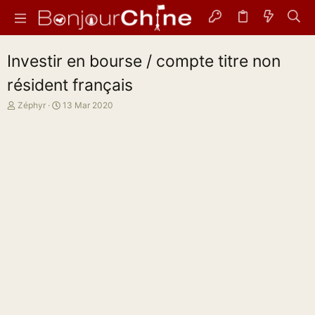
Investir en bourse / compte titre non
résident français
A
D
Zéphyr
13 Mar 2020
u
a
t
t
e
e
u
d
r
e
d
d
e
é
l
b
a
u
d
t
i
s
c
u
s
s