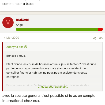
commencer a trader.
maixem
M
Ange
14 Mar 2020
#5
Zéphyr a dit:
Bonsoir a tous,
Etant donne les cours de bourses actuels, je suis tenter d'investir une
partie de mon epargne en bourse mais etant non-resident mon
conseiller financier habituel ne peux pas m'assister dans cette
entreprise.
Est-ce que certains d'entre vous investissent en bourse via des
Cliquez pour agrandir...
banques/plateformes en ligne? Je suis preneur de conseils et de
retours d'experience.
avec la societe general c'est possible si tu as un compte
international chez eux.
Z.