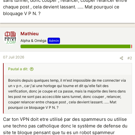
sans tunnel, donc couper , relancer, couper relancer entre
chaque post , cela devient lassant. ..... Mat pourquoi ce
bloquage V P N. ?
Mathieu
Alpha & Oméga
Admin
07 Juil 2026
#2
Pautal a dit:
Bonoirs depuis quelques temp, il m'est impossible de me connecter via
un v p n , car j'ai une horloge qui tourne et dit qu'elle fait des
verification, donc je coupe et ca passe, mais la majorite des liens dans
les post ne sont pas acceccible sans tunnel, donc couper , relancer,
couper relancer entre chaque post , cela devient lassant. ..... Mat
pourquoi ce bloquage V P N. ?
Car ton VPN doit etre utilisé par des spammeurs ou utilise
une techno pas catholique donc le système de defense du
site te bloque pensant que tu es un robot spammeur