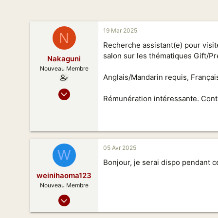
n
19 Mar 2025
N
Recherche assistant(e) pour visit
salon sur les thématiques Gift/P
Nakaguni
Nouveau Membre
Anglais/Mandarin requis, Français
19 Mar 2025
Rémunération intéressante. Cont
3
0
1
42
05 Avr 2025
W
Bonjour, je serai dispo pendant c
weinihaoma123
Nouveau Membre
14 Oct 2024
3