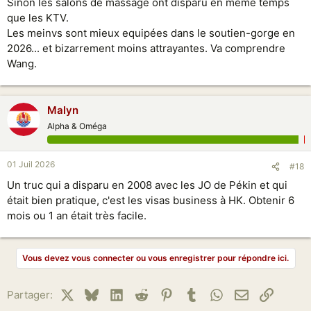
Sinon les salons de massage ont disparu en même temps
que les KTV.
Les meinvs sont mieux equipées dans le soutien-gorge en
2026... et bizarrement moins attrayantes. Va comprendre
Wang.
Malyn
Alpha & Oméga
01 Juil 2026
#18
Un truc qui a disparu en 2008 avec les JO de Pékin et qui
était bien pratique, c'est les visas business à HK. Obtenir 6
mois ou 1 an était très facile.
Vous devez vous connecter ou vous enregistrer pour répondre ici.
X
Bluesky
LinkedIn
Reddit
Pinterest
Tumblr
WhatsApp
Email
Lien
Partager: