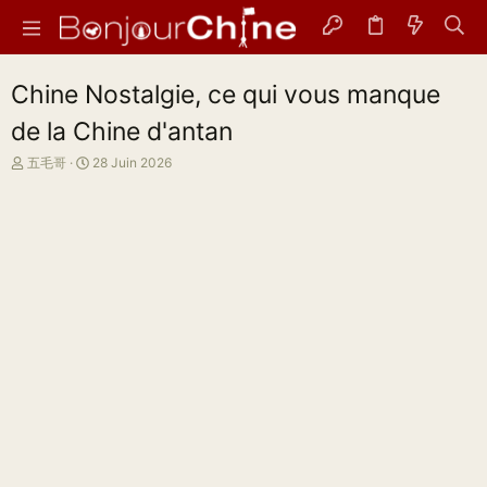
Chine Nostalgie, ce qui vous manque
de la Chine d'antan
A
D
五毛哥
28 Juin 2026
u
a
t
t
e
e
u
d
r
e
d
d
e
é
l
b
a
u
d
t
i
s
c
u
s
s