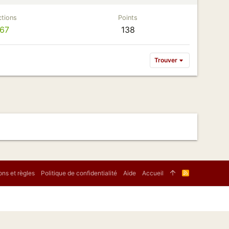
tions
Points
67
138
Trouver
ons et règles
Politique de confidentialité
Aide
Accueil
R
S
S