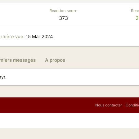
Reaction score
Reac
373
2
rnière vue
15 Mar 2024
rniers messages
A propos
yr.
Nous contacter
Conditi