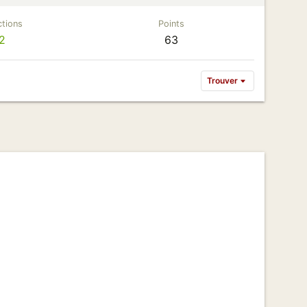
tions
Points
2
63
Trouver