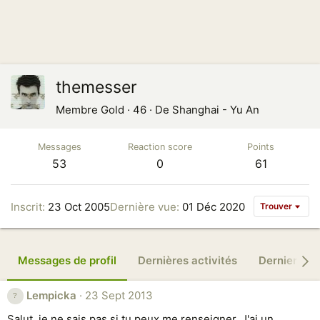
themesser
Membre Gold
·
46
·
De
Shanghai - Yu An
Messages
Reaction score
Points
53
0
61
Inscrit
23 Oct 2005
Dernière vue
01 Déc 2020
Trouver
Messages de profil
Dernières activités
Derniers m
Lempicka
23 Sept 2013
Salut, je ne sais pas si tu peux me renseigner. J'ai un