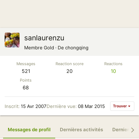
sanlaurenzu
Membre Gold
·
De
chongqing
Messages
Reaction score
Reactions
521
20
10
Points
68
Inscrit
15 Avr 2007
Dernière vue
08 Mar 2015
Trouver
Messages de profil
Dernières activités
Derniers m