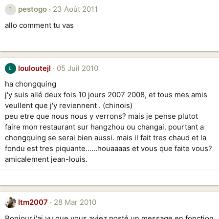
pestogo
23 Août 2011
allo comment tu vas
louloutejl
05 Juil 2010
L
ha chongquing
j'y suis allé deux fois 10 jours 2007 2008, et tous mes amis
veullent que j'y reviennent . (chinois)
peu etre que nous nous y verrons? mais je pense plutot
faire mon restaurant sur hangzhou ou changai. pourtant a
chongquing se serai bien aussi. mais il fait tres chaud et la
fondu est tres piquante......houaaaas et vous que faite vous?
amicalement jean-louis.
ltm2007
28 Mar 2010
Bonjour,j'ai vu que vous aviez posté un message en fonction