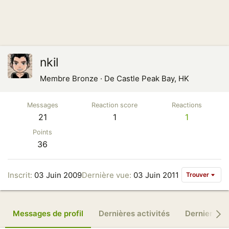
nkil
Membre Bronze
·
De
Castle Peak Bay, HK
Messages
Reaction score
Reactions
21
1
1
Points
36
Inscrit
03 Juin 2009
Dernière vue
03 Juin 2011
Trouver
Messages de profil
Dernières activités
Derniers m