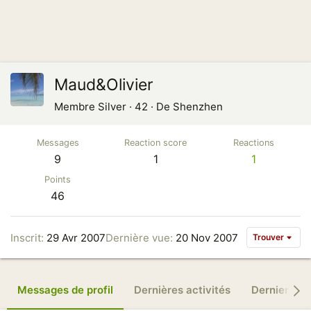
Maud&Olivier
Membre Silver
·
42
·
De
Shenzhen
Messages
Reaction score
Reactions
9
1
1
Points
46
Inscrit
29 Avr 2007
Dernière vue
20 Nov 2007
Trouver
Messages de profil
Dernières activités
Derniers m