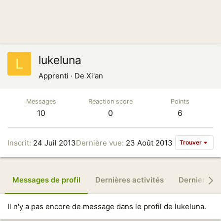
lukeluna
L
Apprenti
·
De
Xi'an
Messages
Reaction score
Points
10
0
6
Inscrit
24 Juil 2013
Dernière vue
23 Août 2013
Trouver
Messages de profil
Dernières activités
Derniers m
Il n'y a pas encore de message dans le profil de lukeluna.