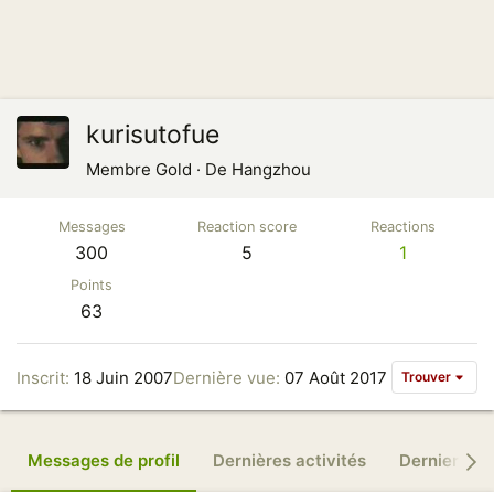
kurisutofue
Membre Gold
·
De
Hangzhou
Messages
Reaction score
Reactions
300
5
1
Points
63
Inscrit
18 Juin 2007
Dernière vue
07 Août 2017
Trouver
Messages de profil
Dernières activités
Derniers m